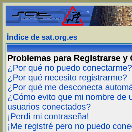
Índice de sat.org.es
Problemas para Registrarse y
¿Por qué no puedo conectarme?
¿Por qué necesito registrarme?
¿Por qué me desconecta autom
¿Cómo evito que mi nombre de us
usuarios conectados?
¡Perdí mi contraseña!
¡Me registré pero no puedo cone