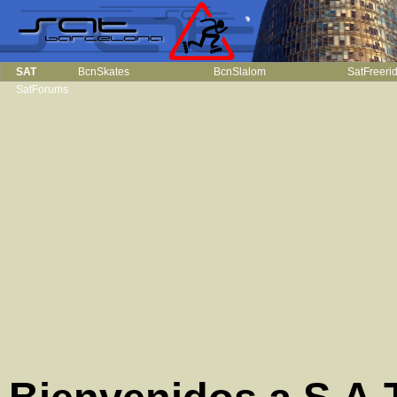
SAT
BcnSkates
BcnSlalom
SatFreeri
SatForums