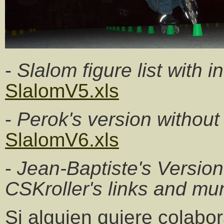
-
Slalom figure list with 
SlalomV5.xls
-
Perok's version without 
SlalomV6.xls
-
Jean-Baptiste's Version
CSKroller's links and mu
Si alguien quiere colabor