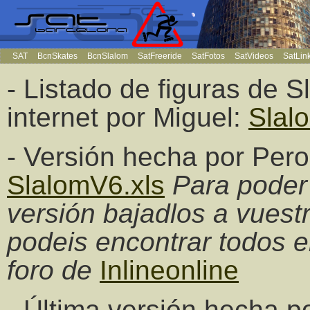
SAT
BcnSkates
BcnSlalom
SatFreeride
SatFotos
SatVideos
SatLin
- Listado de figuras de 
internet por Miguel:
Slal
- Versión hecha por Pero
SlalomV6.xls
Para poder 
versión bajadlos a vuest
podeis encontrar todos e
foro de
Inlineonline
- Última versión hecha p