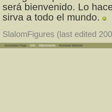
será bienvenido. Lo hac
sirva a todo el mundo.
SlalomFigures (last edited 20
Immutable Page
Info
Attachments
Archived Website