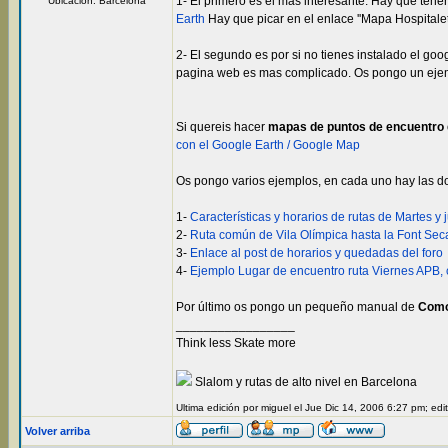
1- El primero es el mas interesante. Hay que tene
Ubicación: Barcelona
Earth
Hay que picar en el enlace ''Mapa Hospitalet
2- El segundo es por si no tienes instalado el g
pagina web es mas complicado. Os pongo un ejemp
Si quereis hacer
mapas de puntos de encuentro
con el Google Earth / Google Map
Os pongo varios ejemplos, en cada uno hay las dos
1-
Características y horarios de rutas de Martes 
2-
Ruta común de Vila Olímpica hasta la Font Seca
3-
Enlace al post de horarios y quedadas del foro
4-
Ejemplo Lugar de encuentro ruta Viernes APB, 
Por último os pongo un pequeño manual de
Como
_________________
Think less Skate more
Slalom y rutas de alto nivel en Barcelona
Ultima edición por miguel el Jue Dic 14, 2006 6:27 pm; ed
Volver arriba