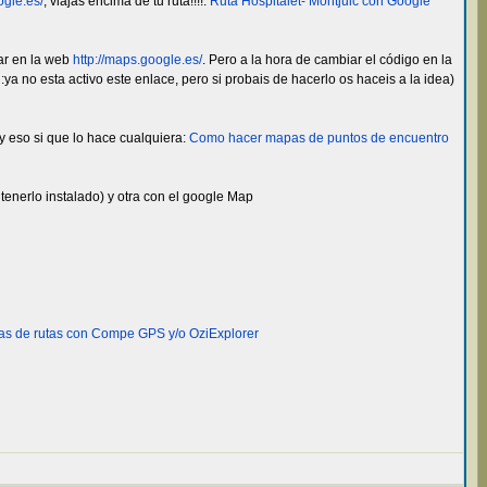
ogle.es/
, viajas encima de tu ruta!!!!:
Ruta Hospitalet- Montjuic con Google
mar en la web
http://maps.google.es/
. Pero a la hora de cambiar el código en la
:ya no esta activo este enlace, pero si probais de hacerlo os haceis a la idea)
y eso si que lo hace cualquiera:
Como hacer mapas de puntos de encuentro
tenerlo instalado) y otra con el google Map
s de rutas con Compe GPS y/o OziExplorer