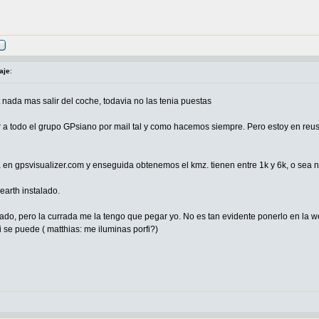
aje
:
t nada mas salir del coche, todavia no las tenia puestas
 a todo el grupo GPsiano por mail tal y como hacemos siempre. Pero estoy en reus y
ra en gpsvisualizer.com y enseguida obtenemos el kmz. tienen entre 1k y 6k, o sea 
earth instalado.
ado, pero la currada me la tengo que pegar yo. No es tan evidente ponerlo en la we
 se puede ( matthias: me iluminas porfi?)