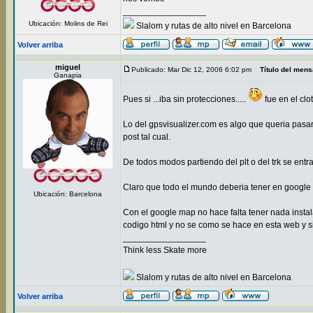
_________________
Ubicación: Molins de Rei
Slalom y rutas de alto nivel en Barcelona
Volver arriba
miguel
Publicado: Mar Dic 12, 2006 6:02 pm
Título del mens
Ganapia
Pues si ...iba sin protecciones.....
fue en el clo
Lo del gpsvisualizer.com es algo que queria pasar
post tal cual.
De todos modos partiendo del plt o del trk se ent
Claro que todo el mundo deberia tener en google 
Ubicación: Barcelona
Con el google map no hace falta tener nada instal
codigo html y no se como se hace en esta web y si
_________________
Think less Skate more
Slalom y rutas de alto nivel en Barcelona
Volver arriba