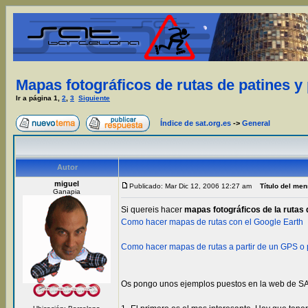
Mapas fotográficos de rutas de patines y
Ir a página
1
,
2
,
3
Siguiente
Índice de sat.org.es
->
General
Autor
miguel
Publicado: Mar Dic 12, 2006 12:27 am
Título del men
Ganapia
Si quereis hacer
mapas fotográficos de la rutas 
Como hacer mapas de rutas con el Google Earth
Como hacer mapas de rutas a partir de un GPS 
Os pongo unos ejemplos puestos en la web de SA