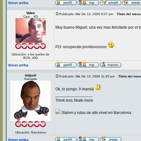
Volver arriba
Valen
Publicado: Mie Dic 13, 2006 9:07 pm
Título del mens
Casi... XD
Muy bueno Miguel, una vez mas felicitarte por el t
P.D: recuperate prontooooooo
Ubicación: x los suelos de
BCN, xDD
Volver arriba
miguel
Publicado: Mie Dic 13, 2006 11:45 pm
Título del men
Ganapia
Ok, lo pongo. A mandá
_________________
Think less Skate more
Slalom y rutas de alto nivel en Barcelona
Ubicación: Barcelona
Volver arriba