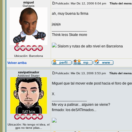
miguel
Publicado: Mar Dic 12, 2006 6:04 pm
Título del mens
Ganapia
ah, muy buena tu firma
jajaja
_________________
Think less Skate more
Slalom y rutas de alto nivel en Barcelona
Ubicación: Barcelona
Volver arriba
xavipatinador
Publicado: Mie Dic 13, 2006 3:53 pm
Título del mens
Addicted Skater
Miguel que tal mover este post hacia el foro de ge
X.
_________________
Me voy a patinar... alguien se viene?
firmado: los deSATlmados...
Ubicación: No tengo ni idea, el
gps no tiene pilas...