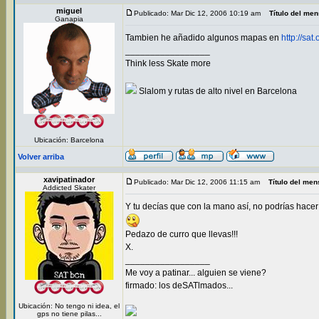
miguel
Publicado: Mar Dic 12, 2006 10:19 am
Título del men
Ganapia
Tambien he añadido algunos mapas en
http://sat
_________________
Think less Skate more
Slalom y rutas de alto nivel en Barcelona
Ubicación: Barcelona
Volver arriba
xavipatinador
Publicado: Mar Dic 12, 2006 11:15 am
Título del men
Addicted Skater
Y tu decías que con la mano así, no podrías hacer 
Pedazo de curro que llevas!!!
X.
_________________
Me voy a patinar... alguien se viene?
firmado: los deSATlmados...
Ubicación: No tengo ni idea, el
gps no tiene pilas...