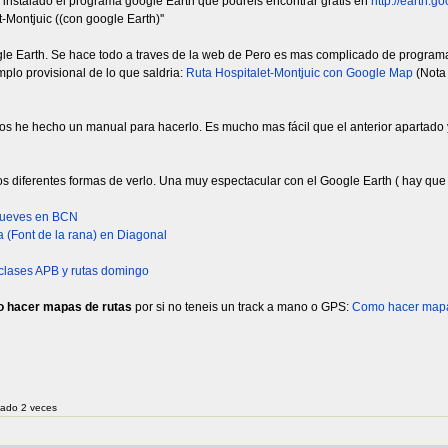
r instalado el programa google Earth que podreis encontrar gratis en
http://earth.go
-Montjuic ((con google Earth)''
oogle Earth. Se hace todo a traves de la web de Pero es mas complicado de progra
lo provisional de lo que saldria:
Ruta Hospitalet-Montjuic con Google Map
(Nota 
os he hecho un manual para hacerlo. Es mucho mas fácil que el anterior apartado 
 diferentes formas de verlo. Una muy espectacular con el Google Earth ( hay que 
y jueves en BCN
 (Font de la rana) en Diagonal
clases APB y rutas domingo
 hacer mapas de rutas
por si no teneis un track a mano o GPS:
Como hacer mapa
itado 2 veces