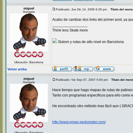
miguel
Publicado: Jue Dic 14, 2006 6:29 pm
Título del mens
Ganapia
Acabo de cambiar dos links del primer post, ya q
_________________
Think less Skate more
Slalom y rutas de alto nivel en Barcelona
Ubicación: Barcelona
Volver arriba
miguel
Publicado: Vie Sep 07, 2007 5:00 pm
Título del men
Ganapia
Hace tiempo que hago mapas de rutas de patine
Tanto con programas especificos para ello como
He encontrado otro método mas fácil aun ( GRACI
http://www.gmap-pedometer.com/
Ubicación: Barcelona