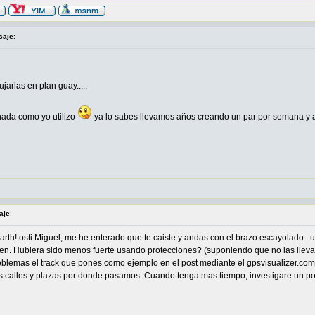
saje
:
ujarlas en plan guay.....
nada como yo utilizo
ya lo sabes llevamos años creando un par por semana y
aje
:
arth! osti Miguel, me he enterado que te caiste y andas con el brazo escayolado..
ien. Hubiera sido menos fuerte usando protecciones? (suponiendo que no las lleva
roblemas el track que pones como ejemplo en el post mediante el gpsvisualizer.com. 
calles y plazas por donde pasamos. Cuando tenga mas tiempo, investigare un poco