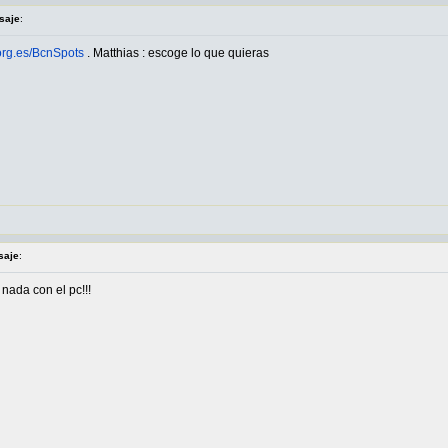
saje
:
.org.es/BcnSpots
. Matthias : escoge lo que quieras
saje
:
nada con el pc!!!