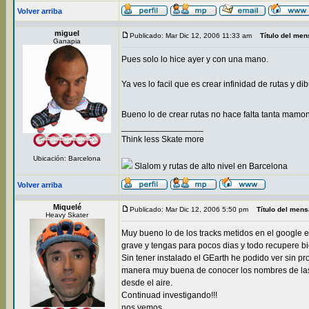
Volver arriba
miguel
Publicado: Mar Dic 12, 2006 11:33 am
Título del men
Ganapia
Pues solo lo hice ayer y con una mano.
Ya ves lo facil que es crear infinidad de rutas y dib
Bueno lo de crear rutas no hace falta tanta mamo
_________________
Think less Skate more
Ubicación: Barcelona
Slalom y rutas de alto nivel en Barcelona
Volver arriba
Miquelé
Publicado: Mar Dic 12, 2006 5:50 pm
Título del mens
Heavy Skater
Muy bueno lo de los tracks metidos en el google e
grave y tengas para pocos dias y todo recupere b
Sin tener instalado el GEarth he podido ver sin p
manera muy buena de conocer los nombres de las 
desde el aire.
Continuad investigando!!!
nos vemos