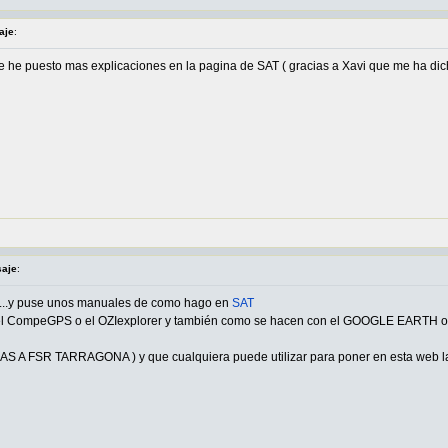
aje
:
ue he puesto mas explicaciones en la pagina de SAT ( gracias a Xavi que me ha dic
saje
:
s...y puse unos manuales de como hago en
SAT
 el CompeGPS o el OZIexplorer y también como se hacen con el GOOGLE EARTH o 
AS A FSR TARRAGONA ) y que cualquiera puede utilizar para poner en esta web la