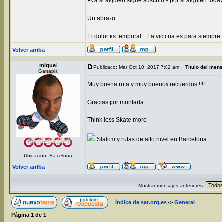
POr si alguien sigue suscrito y por si alguien tod
Un abrazo
El dolor es temporal....La victoria es para siempre !!
Volver arriba
miguel
Publicado: Mar Oct 10, 2017 7:02 am
Título del men
Ganapia
Muy buena ruta y muy buenos recuerdos !!!!
Gracias por montarla
_________________
Think less Skate more
Slalom y rutas de alto nivel en Barcelona
Ubicación: Barcelona
Volver arriba
Mostrar mensajes anteriores:
Índice de sat.org.es
->
General
Página
1
de
1