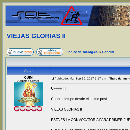
VIEJAS GLORIAS II
Índice de sat.org.es
->
General
Autor
QUIM
Publicado: Mar Sep 19, 2017 1:17 pm
Título del men
Addicted Skater
UFFFF !!!!
Cuanto tiempo desde el ultimo post !!!
VIEJAS GLORIAS II
ESTA ES LA CONVOCATORIA PARA PRIMER JUEVES