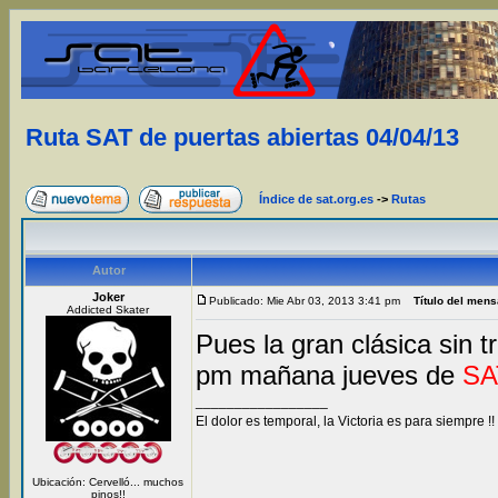
Ruta SAT de puertas abiertas 04/04/13
Índice de sat.org.es
->
Rutas
Autor
Joker
Publicado: Mie Abr 03, 2013 3:41 pm
Título del mens
Addicted Skater
Pues la gran clásica sin 
pm mañana jueves de
SA
_________________
El dolor es temporal, la Victoria es para siempre !!
Ubicación: Cervelló... muchos
pinos!!