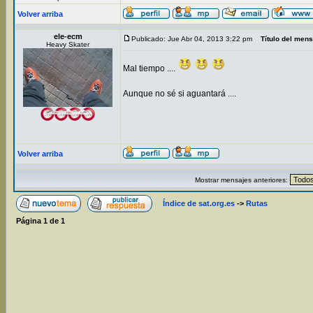
Volver arriba
ele-ecm
Publicado: Jue Abr 04, 2013 3:22 pm
Título del mens
Heavy Skater
Mal tiempo ....
Aunque no sé si aguantará ....
Volver arriba
Mostrar mensajes anteriores:
Índice de sat.org.es
->
Rutas
Página
1
de
1