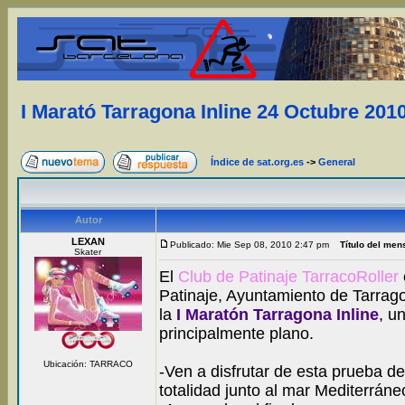
I Marató Tarragona Inline 24 Octubre 201
Índice de sat.org.es
->
General
Autor
LEXAN
Publicado: Mie Sep 08, 2010 2:47 pm
Título del men
Skater
El
Club de Patinaje TarracoRoller
Patinaje, Ayuntamiento de Tarrag
la
I Maratón Tarragona Inline
, u
principalmente plano.
Ubicación: TARRACO
-Ven a disfrutar de esta prueba d
totalidad junto al mar Mediterráne