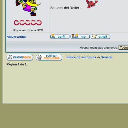
Saludos del Roller....
Ubicación: Gràcia BCN
Volver arriba
Mostrar mensajes anteriores:
Índice de sat.org.es
->
General
Página
1
de
1