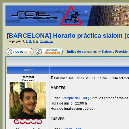
[BARCELONA] Horario práctica slalom (
Ir a página
1
,
2
,
3
,
4
,
5
Siguiente
Índice de sat.org.es
->
Slalom y Freeride
Autor
Rastafar
Publicado: Mie Ene 17, 2007 12:15 pm
Título del me
Coreano
MARTES
Lugar :
Parque del Clot
(Junto los compañeros de
Hora de inicio : 22:00 h
Hora de finalización : 00:00 h
JUEVES