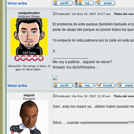
Volver arriba
xavipatinador
Publicado: Vie Ene 19, 2007 10:27 am
Título del me
Addicted Skater
El problema de este parque (también llamado el pa
parte de abajo del parque se ponen todos los quin
Yo empecé mi vida patinera por la calle en este p
X.
_________________
Me voy a patinar... alguien se viene?
Ubicación: No tengo ni idea, el
firmado: los deSATlmados...
gps no tiene pilas...
Volver arriba
miguel
Publicado: Vie Ene 19, 2007 11:30 am
Título del me
Ganapia
Xavi...esta mu mayor ya....deben haber pasado muc
Silice .....cuando vuelveeeeeeeeeeeeeeeeees?!?