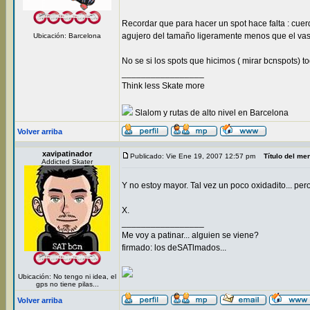
Recordar que para hacer un spot hace falta : cuer
agujero del tamaño ligeramente menos que el vaso. 
Ubicación: Barcelona
No se si los spots que hicimos ( mirar bcnspots) to
_________________
Think less Skate more
Slalom y rutas de alto nivel en Barcelona
Volver arriba
xavipatinador
Publicado: Vie Ene 19, 2007 12:57 pm
Título del me
Addicted Skater
Y no estoy mayor. Tal vez un poco oxidadito... per
X.
_________________
Me voy a patinar... alguien se viene?
firmado: los deSATlmados...
Ubicación: No tengo ni idea, el
gps no tiene pilas...
Volver arriba