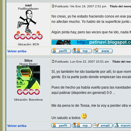
navI
Publicado: Vie Ene 19, 2007 2:51 pm
Título del men
PatiBlogMaster
No creas, yo he estado haciendo conos en ese parq
no afectan mucho. Yo hablo de la superficie junt
Algún pinta hay, pero las veces que he ido, nada 
_________________
Ubicación: BCN
Volver arriba
Silice
Publicado: Lun Ene 22, 2007 10:51 am
Título del m
Heavy Skater
Sí, yo también he ido bastante por allí, lo que n
gente. Es la parte justo donde empiezan las escal
Pues de hecho ya había vuelto para las navidades, 
aquí patinar (deportes en general) 0.0 ...
Ubicación: Barcelona
Me da pena lo de Tossa, me la voy a perder otra v
Un saludo a todos
Volver arriba