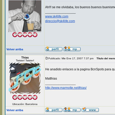
Ah!!! se me olvidaba, los buenos buenos buenism
_________________
www.sk4life.com
direccio@sk4life.com
Volver arriba
Thias
Publicado: Mie Ene 17, 2007 7:37 pm
Título del men
Twister! Twister!
He anadido enlaces a la pagina BcnSpots para que
Matthias
_________________
http://www.marmotte.net/thias/
Ubicación: Barcelona
Volver arriba