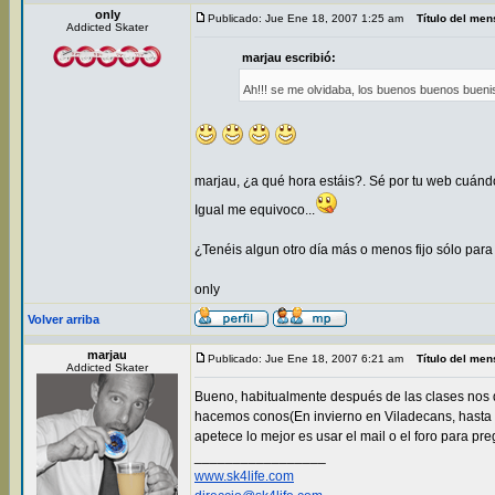
only
Publicado: Jue Ene 18, 2007 1:25 am
Título del men
Addicted Skater
marjau escribió:
Ah!!! se me olvidaba, los buenos buenos buen
marjau, ¿a qué hora estáis?. Sé por tu web cuándo
Igual me equivoco...
¿Tenéis algun otro día más o menos fijo sólo par
only
Volver arriba
marjau
Publicado: Jue Ene 18, 2007 6:21 am
Título del men
Addicted Skater
Bueno, habitualmente después de las clases nos 
hacemos conos(En invierno en Viladecans, hasta 
apetece lo mejor es usar el mail o el foro para pr
_________________
www.sk4life.com