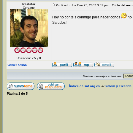
Rastafar
Publicado: Jue Ene 25, 2007 3:32 pm
Título del men
Coreano
Hoy no conteis conmigo para hacer conos
no v
Saludos!
Ubicación: x:5 y:8
Volver arriba
Mostrar mensajes anteriores:
Índice de sat.org.es
->
Slalom y Freeride
Página
1
de
5