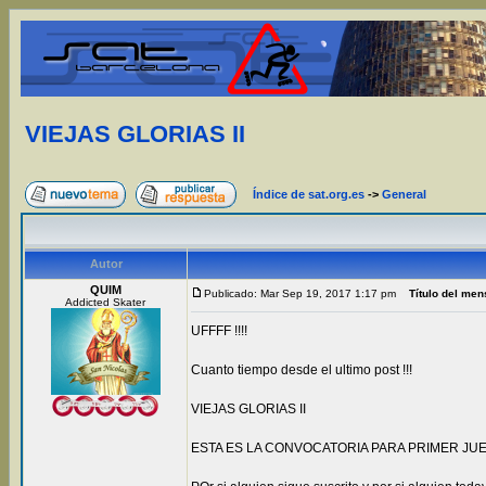
VIEJAS GLORIAS II
Índice de sat.org.es
->
General
Autor
QUIM
Publicado: Mar Sep 19, 2017 1:17 pm
Título del men
Addicted Skater
UFFFF !!!!
Cuanto tiempo desde el ultimo post !!!
VIEJAS GLORIAS II
ESTA ES LA CONVOCATORIA PARA PRIMER JUEVES