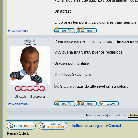
POr si alguien sigue suscrito y por si alguien tod
Un abrazo
El dolor es temporal....La victoria es para siempre !!
Volver arriba
miguel
Publicado: Mar Oct 10, 2017 7:02 am
Título del men
Ganapia
Muy buena ruta y muy buenos recuerdos !!!!
Gracias por montarla
_________________
Think less Skate more
Slalom y rutas de alto nivel en Barcelona
Ubicación: Barcelona
Volver arriba
Mostrar mensajes anteriores:
Índice de sat.org.es
->
General
Página
1
de
1