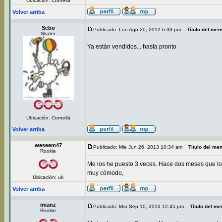
Ubicación: Cornellá
Volver arriba
Sebo
Publicado: Lun Ago 20, 2012 6:33 pm
Título del men
Skater
Ya están vendidos... hasta pronto
Ubicación: Cornellá
Volver arriba
waseem47
Publicado: Mie Jun 26, 2013 10:34 am
Título del me
Rookie
Me los he puesto 3 veces. Hace dos meses que los
muy cómodo,
Ubicación: uk
Volver arriba
mianz
Publicado: Mar Sep 10, 2013 12:45 pm
Título del me
Rookie