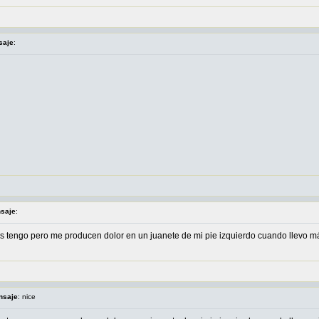
saje
:
nsaje
:
 tengo pero me producen dolor en un juanete de mi pie izquierdo cuando llevo má
nsaje
: nice