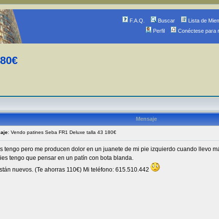
F.A.Q.
Buscar
Lista de Mie
Perfil
Conéctese para 
180€
Mensaje
saje
: Vendo patines Seba FR1 Deluxe talla 43 180€
 tengo pero me producen dolor en un juanete de mi pie izquierdo cuando llevo má
es tengo que pensar en un patín con bota blanda.
están nuevos. (Te ahorras 110€) Mi teléfono: 615.510.442