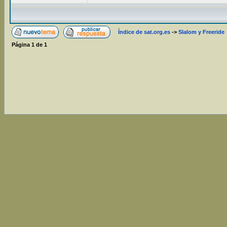
Índice de sat.org.es
->
Slalom y Freeride
Página
1
de
1