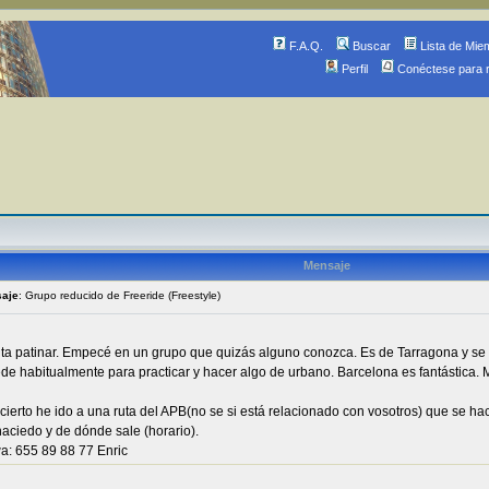
F.A.Q.
Buscar
Lista de Mie
Perfil
Conéctese para 
Mensaje
saje
: Grupo reducido de Freeride (Freestyle)
a patinar. Empecé en un grupo que quizás alguno conozca. Es de Tarragona y se l
 habitualmente para practicar y hacer algo de urbano. Barcelona es fantástica. Mi 
ierto he ido a una ruta del APB(no se si está relacionado con vosotros) que se h
haciedo y de dónde sale (horario).
a: 655 89 88 77 Enric