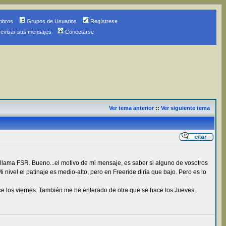
mbros
Grupos de Usuarios
Regístrese
revisar sus mensajes
Conectarse
Ver tema anterior
::
Ver siguiente tema
lama FSR. Bueno...el motivo de mi mensaje, es saber si alguno de vosotros
nivel el patinaje es medio-alto, pero en Freeride diría que bajo. Pero es lo
ace los viernes. También me he enterado de otra que se hace los Jueves.