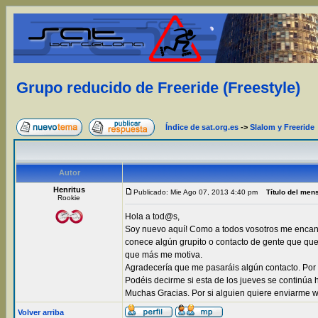
Grupo reducido de Freeride (Freestyle)
Índice de sat.org.es
->
Slalom y Freeride
Autor
Henritus
Publicado: Mie Ago 07, 2013 4:40 pm
Título del men
Rookie
Hola a tod@s,
Soy nuevo aquí! Como a todos vosotros me encant
conece algún grupito o contacto de gente que quede
que más me motiva.
Agradecería que me pasaráis algún contacto. Por c
Podéis decirme si esta de los jueves se continúa 
Muchas Gracias. Por si alguien quiere enviarme w
Volver arriba