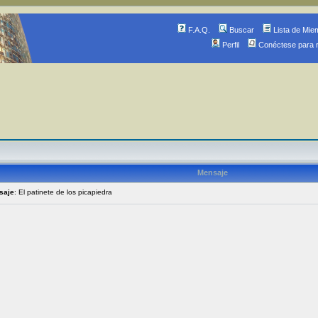
F.A.Q.
Buscar
Lista de Mie
Perfil
Conéctese para 
Mensaje
saje
: El patinete de los picapiedra