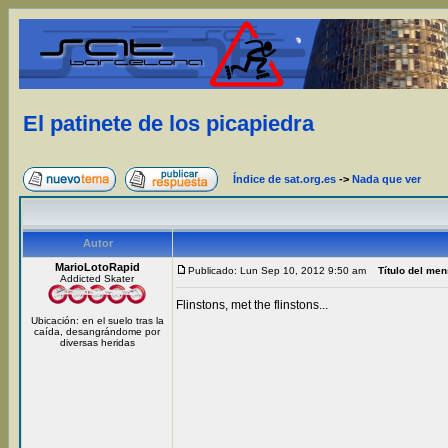
El patinete de los picapiedra
Índice de sat.org.es
->
Nada que ver
Autor
MarioLotoRapid
Publicado: Lun Sep 10, 2012 9:50 am
Título del men
Addicted Skater
Flinstons, met the flinstons...
Ubicación: en el suelo tras la
caída, desangrándome por
diversas heridas