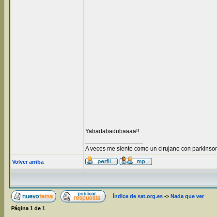
Yabadabadubaaaa!!
_________________
A veces me siento como un cirujano con parkinson
Volver arriba
Índice de sat.org.es
->
Nada que ver
Página
1
de
1