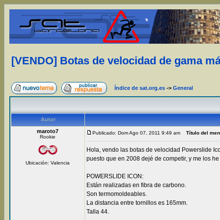
[VENDO] Botas de velocidad de gama más
Índice de sat.org.es
->
General
Autor
maroto7
Publicado: Dom Ago 07, 2011 9:49 am
Título del me
Rookie
Hola, vendo las botas de velocidad Powerslide Ic
puesto que en 2008 dejé de competir, y me los he
Ubicación: Valencia
POWERSLIDE ICON:
Están realizadas en fibra de carbono.
Son termomoldeables.
La distancia entre tornillos es 165mm.
Talla 44.