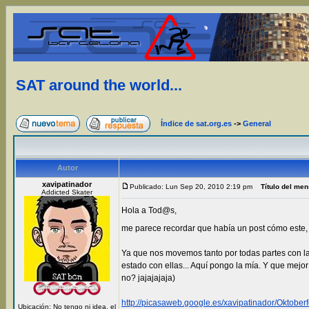
SAT around the world...
Índice de sat.org.es
->
General
Autor
xavipatinador
Publicado: Lun Sep 20, 2010 2:19 pm
Título del men
Addicted Skater
Hola a Tod@s,
me parece recordar que había un post cómo este, 
Ya que nos movemos tanto por todas partes con la
estado con ellas... Aquí pongo la mía. Y que mejor
no? jajajajaja)
http://picasaweb.google.es/xavipatinador/Okt
Ubicación: No tengo ni idea, el