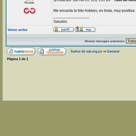
Publicado: Jue Feb 03, 2011 3:01 pm
Título del men
Rookie
Me encanta la foto hobbes, es linda, muy positiva.
_________________
Saludos
Volver arriba
Mostrar mensajes anteriores:
Índice de sat.org.es
->
General
Página
1
de
1