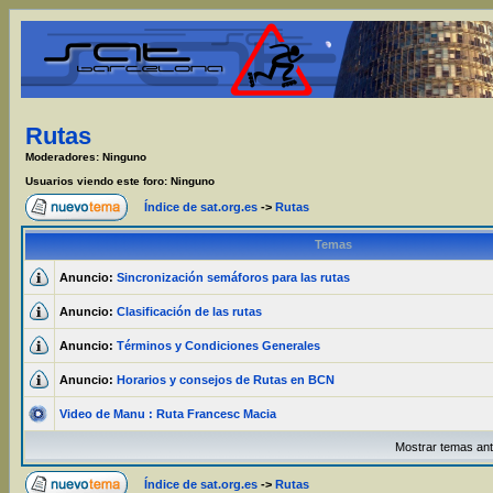
Rutas
Moderadores: Ninguno
Usuarios viendo este foro: Ninguno
Índice de sat.org.es
->
Rutas
Temas
Anuncio:
Sincronización semáforos para las rutas
Anuncio:
Clasificación de las rutas
Anuncio:
Términos y Condiciones Generales
Anuncio:
Horarios y consejos de Rutas en BCN
Video de Manu : Ruta Francesc Macia
Mostrar temas ant
Índice de sat.org.es
->
Rutas