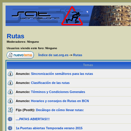
Rutas
Moderadores: Ninguno
Usuarios viendo este foro: Ninguno
Índice de sat.org.es
->
Rutas
Temas
Anuncio:
Sincronización semáforos para las rutas
Anuncio:
Clasificación de las rutas
Anuncio:
Términos y Condiciones Generales
Anuncio:
Horarios y consejos de Rutas en BCN
Fijo (PostIt):
Decálogo de cómo llevar rutas:
....PATAS ABIERTAS!!!
1a Puertas abiertas Temporada verano 2015