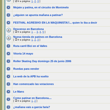
[
Ir a página:
1
,
2
,
3
]
Mojate y patina, en el circuito de Montmelo
¿alguien se apunta mañana a patinar?
FESTIVAL AGRESIVO EN LA MAQUINISTA!!... quien lo iba a decir
Descenso en Barcelona
[
Ir a página:
1
...
3
,
4
,
5
]
Nueva tienda de patines en Barcelona
[
Ir a página:
1
,
2
,
3
]
Ruta carril Bici en el Valles
Vitoria 14 mayo
Roller Skating Day domingo 25 de junio 2006
Ruedas para vender
La web de la APB ha vuelto
Han comenzado las votaciones
Le Mans
Como patinar en Barcelona....
[
Ir a página:
1
,
2
]
¿mañana vais a garcia faria?