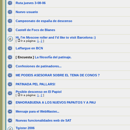
Ruta jueves 3-08-06
Nuevo usuario
Campeonato de españa de descenso
Castell de Focs de Blanes
Hi, I'm Moscow roller and I'd like to visit Barcelona :)
[
Ir a página:
1
,
2
]
Laffargue en BCN
[ Encuesta ]
La filosofía del patinaje.
Confesiones de patinadores...
ME PODEIS ASESORAR SOBRE EL TEMA DE CONOS ?
PATINADA PEL PALLARS!
Posible descenso en El Papiol
[
Ir a página:
1
,
2
]
ENHORABUENA A LOS NUEVOS PAPAITOS Y A PAU
Mensaje para el WebMaster...
Nuevas funcionalidades web de SAT
Twister 2006