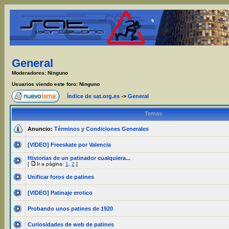
General
Moderadores: Ninguno
Usuarios viendo este foro: Ninguno
Índice de sat.org.es
->
General
Temas
Anuncio:
Términos y Condiciones Generales
[VIDEO] Freeskate por Valencia
Historias de un patinador cualquiera...
[
Ir a página:
1
,
2
]
Unificar foros de patines
[VIDEO] Patinaje erotico
Probando unos patines de 1920
Curiosidades de web de patines