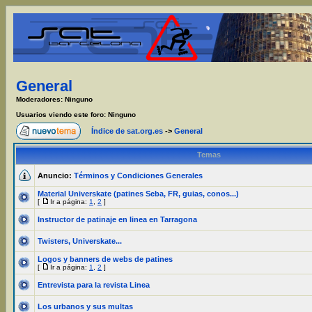
General
Moderadores: Ninguno
Usuarios viendo este foro: Ninguno
Índice de sat.org.es
->
General
Temas
Anuncio:
Términos y Condiciones Generales
Material Universkate (patines Seba, FR, guias, conos...)
[
Ir a página:
1
,
2
]
Instructor de patinaje en linea en Tarragona
Twisters, Universkate...
Logos y banners de webs de patines
[
Ir a página:
1
,
2
]
Entrevista para la revista Linea
Los urbanos y sus multas