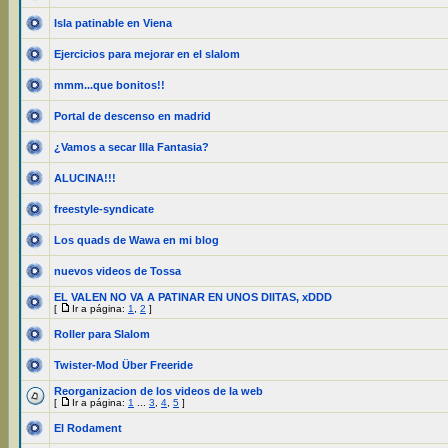
Isla patinable en Viena
Ejercicios para mejorar en el slalom
mmm...que bonitos!!
Portal de descenso en madrid
¿Vamos a secar Illa Fantasia?
ALUCINA!!!
freestyle-syndicate
Los quads de Wawa en mi blog
nuevos videos de Tossa
EL VALEN NO VA A PATINAR EN UNOS DIITAS, xDDD
[
Ir a página:
1
,
2
]
Roller para Slalom
Twister-Mod Über Freeride
Reorganizacion de los videos de la web
[
Ir a página:
1
...
3
,
4
,
5
]
El Rodament