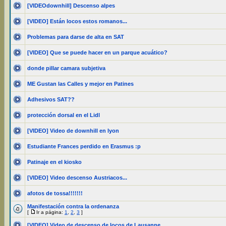
[VIDEOdownhill] Descenso alpes
[VIDEO] Están locos estos romanos...
Problemas para darse de alta en SAT
[VIDEO] Que se puede hacer en un parque acuático?
donde pillar camara subjetiva
ME Gustan las Calles y mejor en Patines
Adhesivos SAT??
protección dorsal en el Lidl
[VIDEO] Video de downhill en lyon
Estudiante Frances perdido en Erasmus :p
Patinaje en el kiosko
[VIDEO] Video descenso Austriacos...
afotos de tossa!!!!!!!
Manifestación contra la ordenanza
[
Ir a página:
1
,
2
,
3
]
[VIDEO] Video de descenso de locos de Lausanne