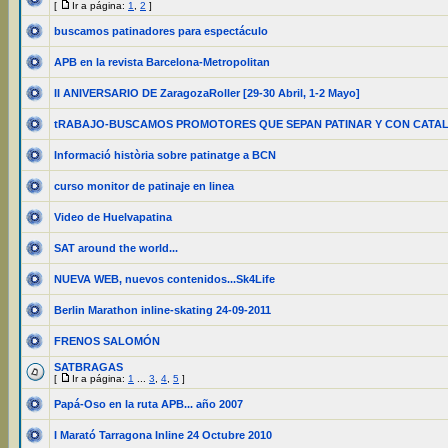
[
Ir a página:
1
,
2
]
buscamos patinadores para espectáculo
APB en la revista Barcelona-Metropolitan
II ANIVERSARIO DE ZaragozaRoller [29-30 Abril, 1-2 Mayo]
tRABAJO-BUSCAMOS PROMOTORES QUE SEPAN PATINAR Y CON CATA
Informació història sobre patinatge a BCN
curso monitor de patinaje en linea
Video de Huelvapatina
SAT around the world...
NUEVA WEB, nuevos contenidos...Sk4Life
Berlin Marathon inline-skating 24-09-2011
FRENOS SALOMÓN
SATBRAGAS
[
Ir a página:
1
...
3
,
4
,
5
]
Papá-Oso en la ruta APB... año 2007
I Marató Tarragona Inline 24 Octubre 2010