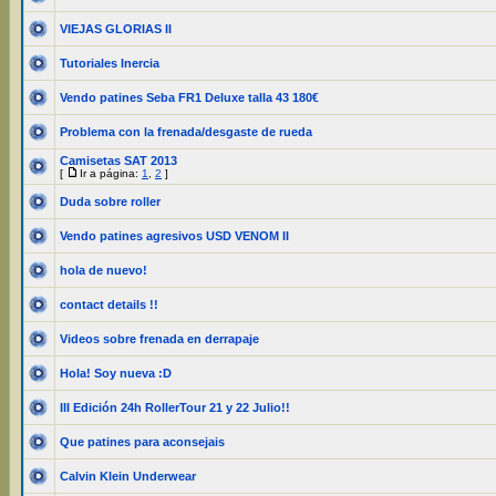
VIEJAS GLORIAS II
Tutoriales Inercia
Vendo patines Seba FR1 Deluxe talla 43 180€
Problema con la frenada/desgaste de rueda
Camisetas SAT 2013
[
Ir a página:
1
,
2
]
Duda sobre roller
Vendo patines agresivos USD VENOM II
hola de nuevo!
contact details !!
Videos sobre frenada en derrapaje
Hola! Soy nueva :D
III Edición 24h RollerTour 21 y 22 Julio!!
Que patines para aconsejais
Calvin Klein Underwear