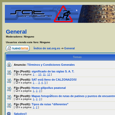
General
Moderadores: Ninguno
Usuarios viendo este foro: Ninguno
Índice de sat.org.es
->
General
Temas
Anuncio:
Términos y Condiciones Generales
Fijo (PostIt):
significado de las siglas S. A. T.
[
Ir a página:
1
...
10
,
11
,
12
]
Fijo (PostIt):
SAT está lleno de CALZONAZOS!
[
Ir a página:
1
...
3
,
4
,
5
]
Fijo (PostIt):
Homo gilipollus peatonal
[
Ir a página:
1
,
2
,
3
]
Fijo (PostIt):
Mapas fotográficos de rutas de patines y puntos de encuentr
[
Ir a página:
1
,
2
,
3
]
Fijo (PostIt):
Tipos de rutas “diferentes”
[
Ir a página:
1
,
2
]
Saludos!!