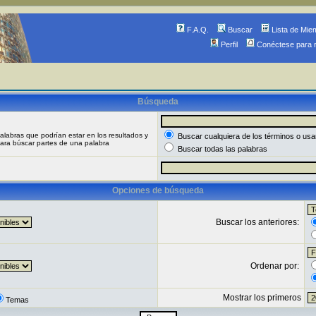
F.A.Q.
Buscar
Lista de Mie
Perfil
Conéctese para 
Búsqueda
palabras que podrían estar en los resultados y
Buscar cualquiera de los términos o usar
para búscar partes de una palabra
Buscar todas las palabras
Opciones de búsqueda
Buscar los anteriores:
Ordenar por:
Mostrar los primeros
Temas