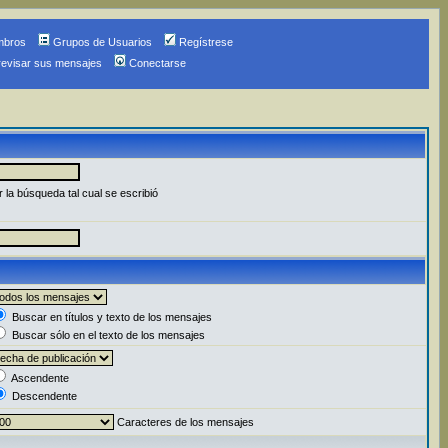
mbros
Grupos de Usuarios
Regístrese
revisar sus mensajes
Conectarse
 la búsqueda tal cual se escribió
Buscar en títulos y texto de los mensajes
Buscar sólo en el texto de los mensajes
Ascendente
Descendente
Caracteres de los mensajes