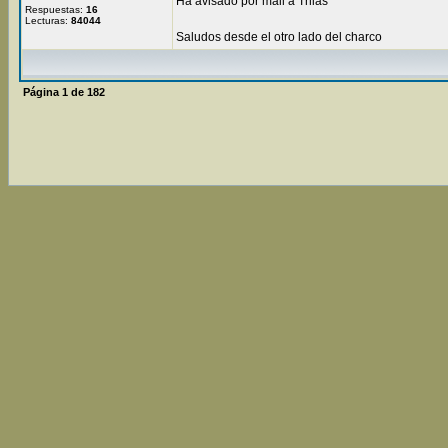
Ha avisado por mail a Thias
Respuestas:
16
Lecturas:
84044
Saludos desde el otro lado del charco
Página
1
de
182