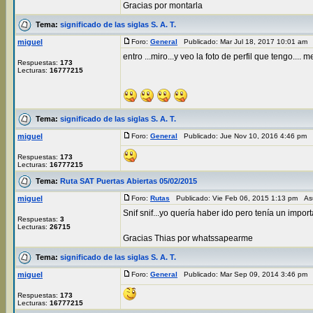
Gracias por montarla
Tema:
significado de las siglas S. A. T.
miguel
Foro:
General
Publicado: Mar Jul 18, 2017 10:01 am
entro ...miro...y veo la foto de perfil que tengo....
Respuestas:
173
Lecturas:
16777215
Tema:
significado de las siglas S. A. T.
miguel
Foro:
General
Publicado: Jue Nov 10, 2016 4:46 pm
Respuestas:
173
Lecturas:
16777215
Tema:
Ruta SAT Puertas Abiertas 05/02/2015
miguel
Foro:
Rutas
Publicado: Vie Feb 06, 2015 1:13 pm As
Snif snif...yo quería haber ido pero tenía un impo
Respuestas:
3
Lecturas:
26715
Gracias Thias por whatssapearme
Tema:
significado de las siglas S. A. T.
miguel
Foro:
General
Publicado: Mar Sep 09, 2014 3:46 pm
Respuestas:
173
Lecturas:
16777215