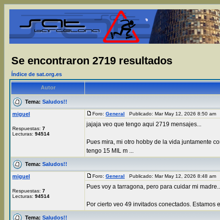
Se encontraron 2719 resultados
Índice de sat.org.es
Autor
Tema:
Saludos!!
miguel
Foro:
General
Publicado: Mar May 12, 2026 8:50 am
jajaja veo que tengo aqui 2719 mensajes...
Respuestas:
7
Lecturas:
94514
Pues mira, mi otro hobby de la vida juntamente co
tengo 15 MIL m ...
Tema:
Saludos!!
miguel
Foro:
General
Publicado: Mar May 12, 2026 8:48 am
Pues voy a tarragona, pero para cuidar mi madre...
Respuestas:
7
Lecturas:
94514
Por cierto veo 49 invitados conectados. Estamos en
Tema:
Saludos!!