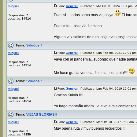
miguel
Foro:
General
Publicado: Mie Dic 11, 2024 3:01 pm 
Pues si.... todos somo mas viejos ya
El foro t
Respuestas:
7
Lecturas:
94514
Pues mira ...todavía funciona.
Alguna vez salimos de ruta los jueves, seguimos en
Tema:
Saludos!!
miguel
Foro:
General
Publicado: Lun Feb 08, 2021 12:01 p
Vaya con al pandemia...supongo que nadie patina e
Respuestas:
7
Lecturas:
94514
Me hace gracia ver esta foto mia, con pelo!!!!
Tema:
Saludos!!
miguel
Foro:
General
Publicado: Lun Feb 04, 2019 12:01 p
Gracias Kalvin !!!!
Respuestas:
7
Lecturas:
94514
Yo hago montaña ahora...vuelvo a mis comienzos. 
Tema:
VIEJAS GLORIAS II
miguel
Foro:
General
Publicado: Mar Oct 10, 2017 7:02 am 
Muy buena ruta y muy buenos recuerdos !!!!
Respuestas:
1
Lecturas:
44850