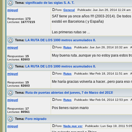
Tema:
significado de las siglas S. A. T.
miguel
Foro:
General
Publicado: Jue Jun 26, 2014 11:24 am
SAT tiene ya once años !!!! (2003-2014). De todos 
Respuestas:
173
existió en Barcelona ( y España)
Lecturas:
16777215
Las primeras rutas se ...
Tema:
LA RUTA DE LOS 1000 metros acumulados II.
miguel
Foro:
Rutas
Publicado: Jue Jun 26, 2014 10:32 am 
Muy buena ruta..aunque ya no estoy para estos tr
Respuestas:
15
Lecturas:
82603
Tema:
LA RUTA DE LOS 1000 metros acumulados II.
miguel
Foro:
Rutas
Publicado: Mar Feb 18, 2014 11:51 am 
Me haría gracias volverla a hacer...pero para es
Respuestas:
15
Lecturas:
82603
Tema:
Ruta de puertas abiertas del jueves, 7 de Marzo del 2013!
miguel
Foro:
Rutas
Publicado: Mar Feb 04, 2014 12:53 pm 
Pos tienes razon mario
Respuestas:
17
Lecturas:
80561
Tema:
Foro migrado
miguel
Foro:
Nada que ver
Publicado: Lun Sep 19, 2011 5: