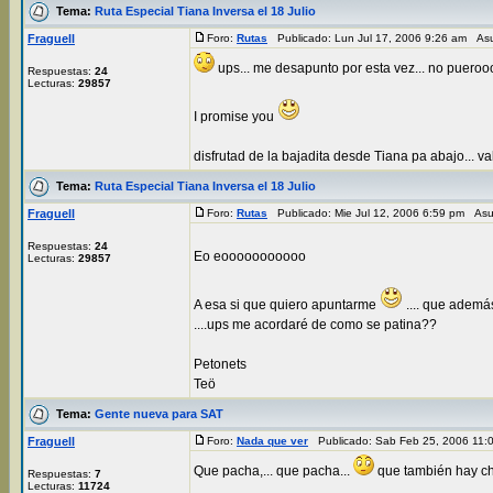
Tema:
Ruta Especial Tiana Inversa el 18 Julio
Fraguell
Foro:
Rutas
Publicado: Lun Jul 17, 2006 9:26 am As
ups... me desapunto por esta vez... no puerooo
Respuestas:
24
Lecturas:
29857
I promise you
disfrutad de la bajadita desde Tiana pa abajo... va
Tema:
Ruta Especial Tiana Inversa el 18 Julio
Fraguell
Foro:
Rutas
Publicado: Mie Jul 12, 2006 6:59 pm As
Respuestas:
24
Eo eooooooooooo
Lecturas:
29857
A esa si que quiero apuntarme
.... que ademá
....ups me acordaré de como se patina??
Petonets
Teö
Tema:
Gente nueva para SAT
Fraguell
Foro:
Nada que ver
Publicado: Sab Feb 25, 2006 11
Que pacha,... que pacha...
que también hay chi
Respuestas:
7
Lecturas:
11724