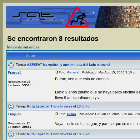
Se encontraron 8 resultados
Índice de sat.org.es
Autor
Tema:
ASESPAT ha vuelto, y con musica del lado oscuro!
Fraguell
Foro:
General
Publicado: Mar Ago 15, 2006 3:10 pm
Bueno, veo que esto no cambia.
Respuestas:
39
Lecturas:
59519
Llevo 9 anos (siento que no haya palito encima de
llevo 9 anos patinando y v ...
Tema:
Ruta Especial Tiana Inversa el 18 Julio
Fraguell
Foro:
Rutas
Publicado: Lun Jul 17, 2006 9:30 am As
Respuestas:
24
Vaya... esto se ha colgao, y parece que se me ha 
Lecturas:
29857
Tema:
Ruta Especial Tiana Inversa el 18 Julio