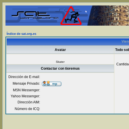
Índice de sat.org.es
Vien
Avatar
Todo so
Skater
Cantida
Contactar con tioremus
Dirección de E-mail:
Mensaje Privado:
MSN Messenger:
Yahoo Messenger:
Dirección AIM:
Número de ICQ: