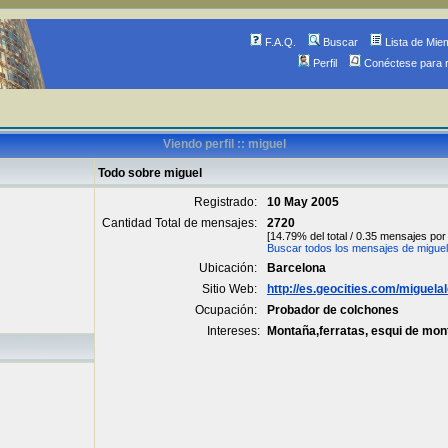
F.A.Q.
Buscar
Lista de Mie
Perfil
Conéctese para 
Viendo perfil :: miguel
Todo sobre miguel
Registrado:
10 May 2005
Cantidad Total de mensajes:
2720
[14.79% del total / 0.35 mensajes por 
Buscar todos los mensajes de miguel
Ubicación:
Barcelona
Sitio Web:
http://es.geocities.com/miguela
Ocupación:
Probador de colchones
Intereses:
Montaña,ferratas, esqui de mont