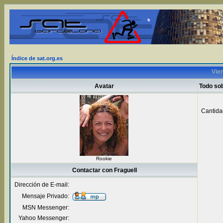
Índice de sat.org.es
Vien
Avatar
Todo sob
Cantida
Rookie
Contactar con Fraguell
Dirección de E-mail:
Mensaje Privado:
MSN Messenger:
Yahoo Messenger: