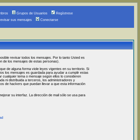
mbros
Grupos de Usuarios
Regístrese
revisar sus mensajes
Conectarse
osible revisar todos los mensajes. Por lo tanto Usted es
ón de los mensajes de estas personas).
 de alguna forma viole leyes vigentes en su territorio. Si
odos los mensajes es guardada para ayudar a cumplir estas
ar cualquier tema o mensaje según ellos lo consideren
 ni distribuida a terceros, los administradores y
os de hackers que puedan llevar a que esta información
jorar su interfaz. La dirección de mail sólo se usa para
ad