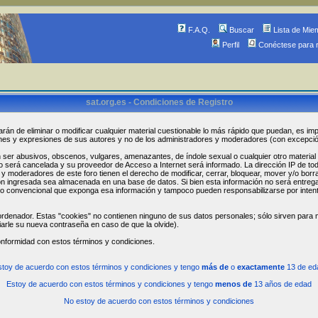
F.A.Q.
Buscar
Lista de Mie
Perfil
Conéctese para 
sat.org.es - Condiciones de Registro
arán de eliminar o modificar cualquier material cuestionable lo más rápido que puedan, es imp
ones y expresiones de sus autores y no de los administradores y moderadores (con excepci
r abusivos, obscenos, vulgares, amenazantes, de índole sexual o cualquier otro material que
ro será cancelada y su proveedor de Acceso a Internet será informado. La dirección IP de t
 moderadores de este foro tienen el derecho de modificar, cerrar, bloquear, mover y/o borr
n ingresada sea almacenada en una base de datos. Si bien esta información no será entregada
 convencional que exponga esa información y tampoco pueden responsabilizarse por intent
rdenador. Estas "cookies" no contienen ninguno de sus datos personales; sólo sirven para me
iarle su nueva contraseña en caso de que la olvide).
onformidad con estos términos y condiciones.
stoy de acuerdo con estos términos y condiciones y tengo
más de
o
exactamente
13 de ed
Estoy de acuerdo con estos términos y condiciones y tengo
menos de
13 años de edad
No estoy de acuerdo con estos términos y condiciones