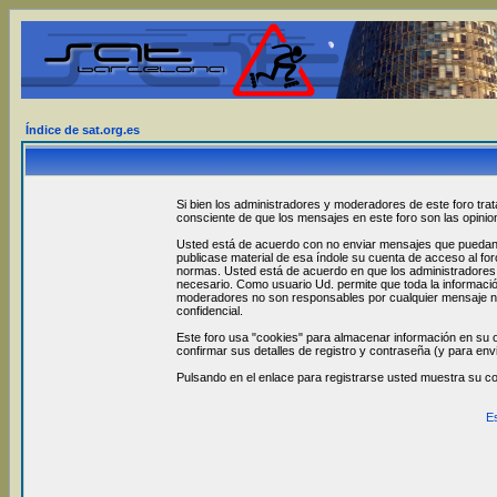
Índice de sat.org.es
Si bien los administradores y moderadores de este foro trat
consciente de que los mensajes en este foro son las opini
Usted está de acuerdo con no enviar mensajes que puedan se
publicase material de esa índole su cuenta de acceso al fo
normas. Usted está de acuerdo en que los administradores y
necesario. Como usuario Ud. permite que toda la informació
moderadores no son responsables por cualquier mensaje no
confidencial.
Este foro usa "cookies" para almacenar información en su o
confirmar sus detalles de registro y contraseña (y para env
Pulsando en el enlace para registrarse usted muestra su c
E