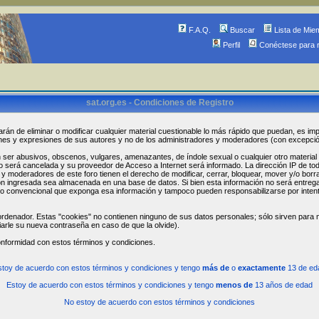
F.A.Q.
Buscar
Lista de Mie
Perfil
Conéctese para 
sat.org.es - Condiciones de Registro
arán de eliminar o modificar cualquier material cuestionable lo más rápido que puedan, es imp
ones y expresiones de sus autores y no de los administradores y moderadores (con excepci
r abusivos, obscenos, vulgares, amenazantes, de índole sexual o cualquier otro material que
ro será cancelada y su proveedor de Acceso a Internet será informado. La dirección IP de t
 moderadores de este foro tienen el derecho de modificar, cerrar, bloquear, mover y/o borr
n ingresada sea almacenada en una base de datos. Si bien esta información no será entregada
 convencional que exponga esa información y tampoco pueden responsabilizarse por intent
rdenador. Estas "cookies" no contienen ninguno de sus datos personales; sólo sirven para me
iarle su nueva contraseña en caso de que la olvide).
onformidad con estos términos y condiciones.
stoy de acuerdo con estos términos y condiciones y tengo
más de
o
exactamente
13 de ed
Estoy de acuerdo con estos términos y condiciones y tengo
menos de
13 años de edad
No estoy de acuerdo con estos términos y condiciones