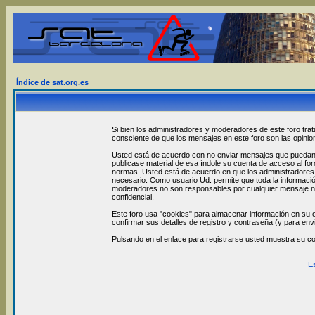
Índice de sat.org.es
Si bien los administradores y moderadores de este foro trat
consciente de que los mensajes en este foro son las opini
Usted está de acuerdo con no enviar mensajes que puedan se
publicase material de esa índole su cuenta de acceso al fo
normas. Usted está de acuerdo en que los administradores y
necesario. Como usuario Ud. permite que toda la informació
moderadores no son responsables por cualquier mensaje no
confidencial.
Este foro usa "cookies" para almacenar información en su o
confirmar sus detalles de registro y contraseña (y para env
Pulsando en el enlace para registrarse usted muestra su c
E