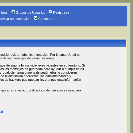
mbros
Grupos de Usuarios
Regístrese
revisar sus mensajes
Conectarse
osible revisar todos los mensajes. Por lo tanto Usted es
ón de los mensajes de estas personas).
 de alguna forma viole leyes vigentes en su territorio. Si
odos los mensajes es guardada para ayudar a cumplir estas
ar cualquier tema o mensaje según ellos lo consideren
 ni distribuida a terceros, los administradores y
os de hackers que puedan llevar a que esta información
jorar su interfaz. La dirección de mail sólo se usa para
ad