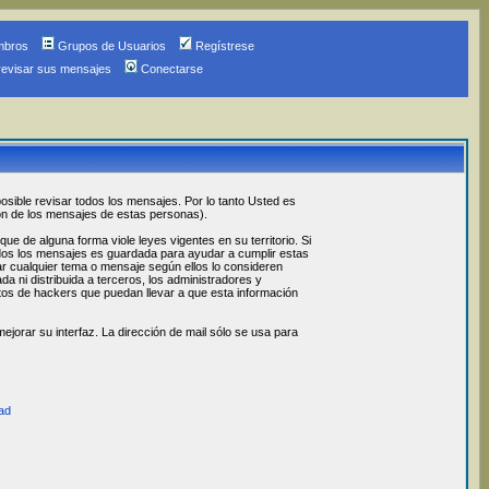
mbros
Grupos de Usuarios
Regístrese
revisar sus mensajes
Conectarse
osible revisar todos los mensajes. Por lo tanto Usted es
ón de los mensajes de estas personas).
 de alguna forma viole leyes vigentes en su territorio. Si
odos los mensajes es guardada para ayudar a cumplir estas
ar cualquier tema o mensaje según ellos lo consideren
 ni distribuida a terceros, los administradores y
os de hackers que puedan llevar a que esta información
jorar su interfaz. La dirección de mail sólo se usa para
ad