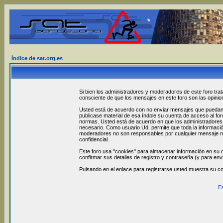
Índice de sat.org.es
Si bien los administradores y moderadores de este foro trat
consciente de que los mensajes en este foro son las opini
Usted está de acuerdo con no enviar mensajes que puedan se
publicase material de esa índole su cuenta de acceso al fo
normas. Usted está de acuerdo en que los administradores y
necesario. Como usuario Ud. permite que toda la informació
moderadores no son responsables por cualquier mensaje no
confidencial.
Este foro usa "cookies" para almacenar información en su o
confirmar sus detalles de registro y contraseña (y para env
Pulsando en el enlace para registrarse usted muestra su c
E