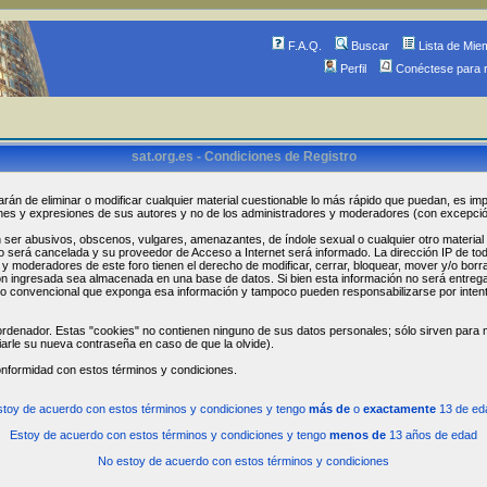
F.A.Q.
Buscar
Lista de Mie
Perfil
Conéctese para 
sat.org.es - Condiciones de Registro
arán de eliminar o modificar cualquier material cuestionable lo más rápido que puedan, es imp
ones y expresiones de sus autores y no de los administradores y moderadores (con excepci
r abusivos, obscenos, vulgares, amenazantes, de índole sexual o cualquier otro material que
ro será cancelada y su proveedor de Acceso a Internet será informado. La dirección IP de t
 moderadores de este foro tienen el derecho de modificar, cerrar, bloquear, mover y/o borr
n ingresada sea almacenada en una base de datos. Si bien esta información no será entregada
 convencional que exponga esa información y tampoco pueden responsabilizarse por intent
rdenador. Estas "cookies" no contienen ninguno de sus datos personales; sólo sirven para me
iarle su nueva contraseña en caso de que la olvide).
onformidad con estos términos y condiciones.
stoy de acuerdo con estos términos y condiciones y tengo
más de
o
exactamente
13 de ed
Estoy de acuerdo con estos términos y condiciones y tengo
menos de
13 años de edad
No estoy de acuerdo con estos términos y condiciones