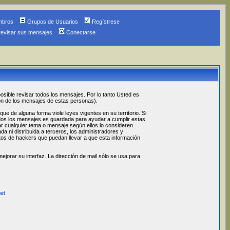
mbros
Grupos de Usuarios
Regístrese
revisar sus mensajes
Conectarse
osible revisar todos los mensajes. Por lo tanto Usted es
ón de los mensajes de estas personas).
 de alguna forma viole leyes vigentes en su territorio. Si
odos los mensajes es guardada para ayudar a cumplir estas
ar cualquier tema o mensaje según ellos lo consideren
 ni distribuida a terceros, los administradores y
os de hackers que puedan llevar a que esta información
jorar su interfaz. La dirección de mail sólo se usa para
ad