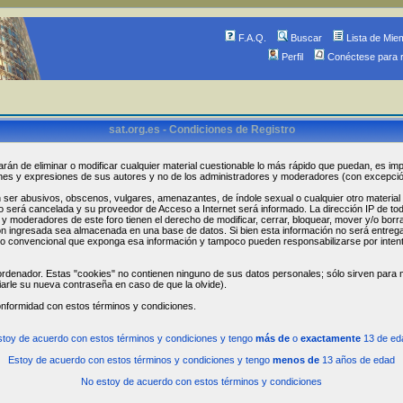
F.A.Q.
Buscar
Lista de Mie
Perfil
Conéctese para 
sat.org.es - Condiciones de Registro
arán de eliminar o modificar cualquier material cuestionable lo más rápido que puedan, es imp
ones y expresiones de sus autores y no de los administradores y moderadores (con excepci
r abusivos, obscenos, vulgares, amenazantes, de índole sexual o cualquier otro material que
ro será cancelada y su proveedor de Acceso a Internet será informado. La dirección IP de t
 moderadores de este foro tienen el derecho de modificar, cerrar, bloquear, mover y/o borr
n ingresada sea almacenada en una base de datos. Si bien esta información no será entregada
 convencional que exponga esa información y tampoco pueden responsabilizarse por intent
rdenador. Estas "cookies" no contienen ninguno de sus datos personales; sólo sirven para me
iarle su nueva contraseña en caso de que la olvide).
onformidad con estos términos y condiciones.
stoy de acuerdo con estos términos y condiciones y tengo
más de
o
exactamente
13 de ed
Estoy de acuerdo con estos términos y condiciones y tengo
menos de
13 años de edad
No estoy de acuerdo con estos términos y condiciones