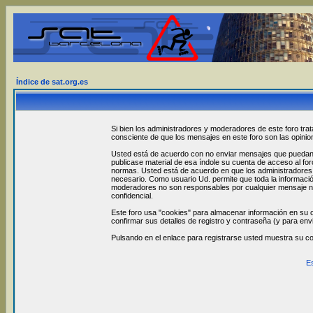
Índice de sat.org.es
Si bien los administradores y moderadores de este foro trat
consciente de que los mensajes en este foro son las opini
Usted está de acuerdo con no enviar mensajes que puedan se
publicase material de esa índole su cuenta de acceso al fo
normas. Usted está de acuerdo en que los administradores y
necesario. Como usuario Ud. permite que toda la informació
moderadores no son responsables por cualquier mensaje no
confidencial.
Este foro usa "cookies" para almacenar información en su o
confirmar sus detalles de registro y contraseña (y para env
Pulsando en el enlace para registrarse usted muestra su c
E