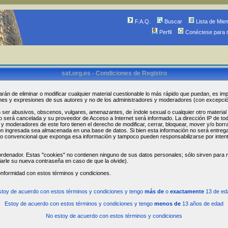
F.A.Q.
Buscar
Lista de Mie
Perfil
Conéctese para 
sat.org.es - Condiciones de Registro
arán de eliminar o modificar cualquier material cuestionable lo más rápido que puedan, es imp
ones y expresiones de sus autores y no de los administradores y moderadores (con excepci
r abusivos, obscenos, vulgares, amenazantes, de índole sexual o cualquier otro material que
ro será cancelada y su proveedor de Acceso a Internet será informado. La dirección IP de t
 moderadores de este foro tienen el derecho de modificar, cerrar, bloquear, mover y/o borr
n ingresada sea almacenada en una base de datos. Si bien esta información no será entregada
 convencional que exponga esa información y tampoco pueden responsabilizarse por intent
rdenador. Estas "cookies" no contienen ninguno de sus datos personales; sólo sirven para me
iarle su nueva contraseña en caso de que la olvide).
onformidad con estos términos y condiciones.
stoy de acuerdo con estos términos y condiciones y tengo
más de
o
exactamente
13 de ed
Estoy de acuerdo con estos términos y condiciones y tengo
menos de
13 años de edad
No estoy de acuerdo con estos términos y condiciones