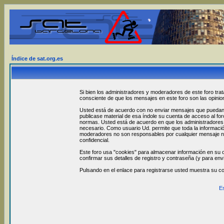
Índice de sat.org.es
Si bien los administradores y moderadores de este foro trat
consciente de que los mensajes en este foro son las opini
Usted está de acuerdo con no enviar mensajes que puedan se
publicase material de esa índole su cuenta de acceso al fo
normas. Usted está de acuerdo en que los administradores y
necesario. Como usuario Ud. permite que toda la informació
moderadores no son responsables por cualquier mensaje no
confidencial.
Este foro usa "cookies" para almacenar información en su o
confirmar sus detalles de registro y contraseña (y para env
Pulsando en el enlace para registrarse usted muestra su c
E