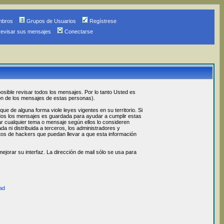
mbros
Grupos de Usuarios
Regístrese
revisar sus mensajes
Conectarse
osible revisar todos los mensajes. Por lo tanto Usted es
ón de los mensajes de estas personas).
 de alguna forma viole leyes vigentes en su territorio. Si
odos los mensajes es guardada para ayudar a cumplir estas
ar cualquier tema o mensaje según ellos lo consideren
 ni distribuida a terceros, los administradores y
os de hackers que puedan llevar a que esta información
jorar su interfaz. La dirección de mail sólo se usa para
ad