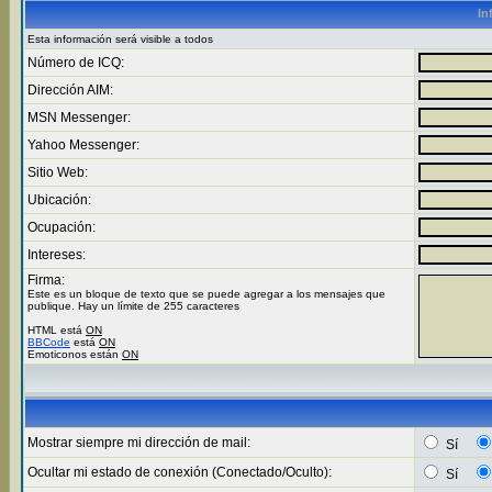
In
Esta información será visible a todos
Número de ICQ:
Dirección AIM:
MSN Messenger:
Yahoo Messenger:
Sitio Web:
Ubicación:
Ocupación:
Intereses:
Firma:
Este es un bloque de texto que se puede agregar a los mensajes que
publique. Hay un límite de 255 caracteres
HTML está
ON
BBCode
está
ON
Emoticonos están
ON
Mostrar siempre mi dirección de mail:
Sí
Ocultar mi estado de conexión (Conectado/Oculto):
Sí