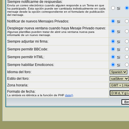
Siempre notificarme de respuestas:
Envía un correo electrónico cuando alguien responde a un Tema en que
Sí
ha participado. Esta opción puede ser cambiada individualmente en cada
mensaje desde la opción correspondiente en el formulario de publicación
del mensaje.
Notificar de nuevos Mensajes Privados:
Sí
Desplegar nueva ventana cuando haya Mesaje Privado nuevo:
Sí
Algunas plantillas pueden tratar de abrir una ventana nueva para
informarle de un nuevo mensaje.
Siempre adjuntar mi firma:
Sí
Siempre permitir BBCode:
Sí
Siempre permitir HTML:
Sí
Siempre habilitar Emoticonos:
Sí
Idioma del foro:
Estilo del foro:
Zona horaria:
Formato de fecha:
La sintáxis es idéntica a la función de PHP
date()
.