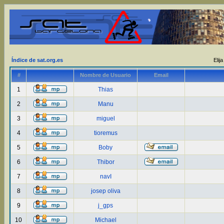
Índice de sat.org.es
Elij
#
Nombre de Usuario
Email
1
Thias
2
Manu
3
miguel
4
tioremus
5
Boby
6
Thibor
7
navI
8
josep oliva
9
j_gps
10
Michael