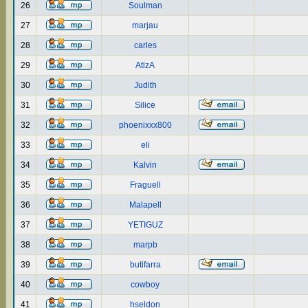
26
Soulman
27
marjau
28
carles
29
AtlzA
30
Judith
31
Silice
32
phoenixxx800
33
eli
34
Kalvin
35
Fraguell
36
Malapell
37
YETIGUZ
38
marpb
39
butifarra
40
cowboy
41
hseldon