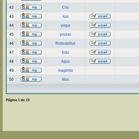
42
Cris
43
kus
44
yogur
45
prozac
46
Rollusbillus
47
Edu
48
Agus
49
magenta
50
litus
Página
1
de
13