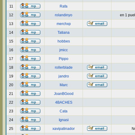
11
Rafa
12
rolandinyo
en 1 puebl
13
merchxp
14
Tatiana
15
hobbes
16
jmicc
17
Pippo
18
rollerblade
19
jandro
20
Marc
21
JoanBGood
22
4BACHES
23
Cata
24
Ignasi
25
xavipatinador
No