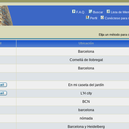
F.A.Q.
Buscar
Lista de Mie
Perfil
Conéctese para 
Elija un método para 
l
Ubicación
Barcelona
Cornellá de llobregat
Barcelona
En mi caseta del jardín
L'H city
BCN
barcelona
nómada
Barcelona y Heidelberg