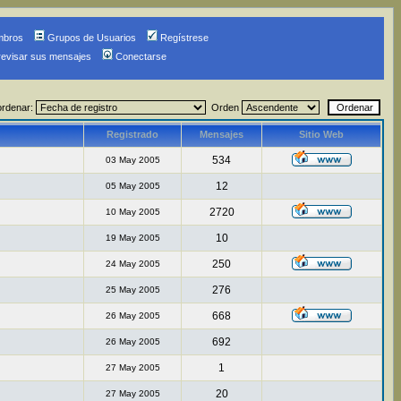
mbros
Grupos de Usuarios
Regístrese
revisar sus mensajes
Conectarse
ordenar:
Orden
Registrado
Mensajes
Sitio Web
534
03 May 2005
12
05 May 2005
2720
10 May 2005
10
19 May 2005
250
24 May 2005
276
25 May 2005
668
26 May 2005
692
26 May 2005
1
27 May 2005
20
27 May 2005