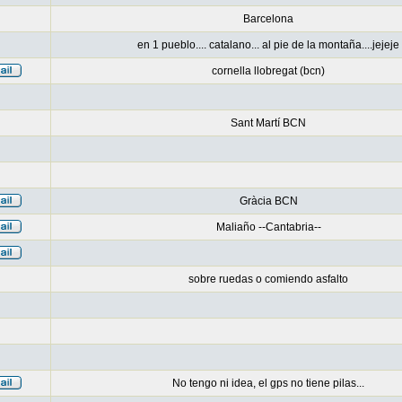
Barcelona
en 1 pueblo.... catalano... al pie de la montaña....jejeje
cornella llobregat (bcn)
Sant Martí BCN
Gràcia BCN
Maliaño --Cantabria--
sobre ruedas o comiendo asfalto
No tengo ni idea, el gps no tiene pilas...