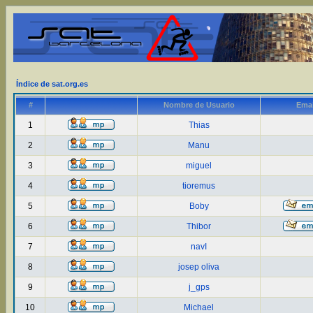
Índice de sat.org.es
#
Nombre de Usuario
Emai
1
Thias
2
Manu
3
miguel
4
tioremus
5
Boby
6
Thibor
7
navI
8
josep oliva
9
j_gps
10
Michael