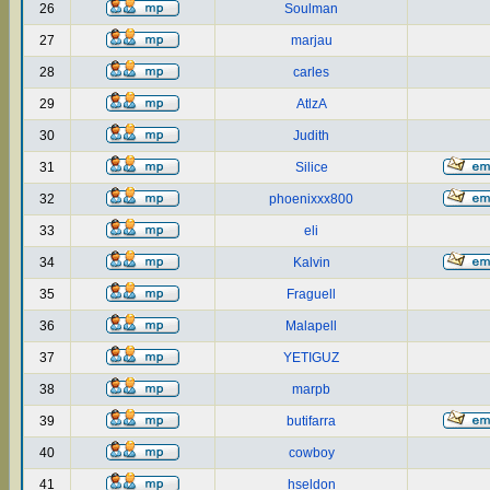
26
Soulman
27
marjau
28
carles
29
AtlzA
30
Judith
31
Silice
32
phoenixxx800
33
eli
34
Kalvin
35
Fraguell
36
Malapell
37
YETIGUZ
38
marpb
39
butifarra
40
cowboy
41
hseldon