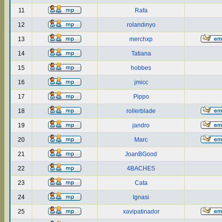
11
Rafa
12
rolandinyo
13
merchxp
14
Tatiana
15
hobbes
16
jmicc
17
Pippo
18
rollerblade
19
jandro
20
Marc
21
JoanBGood
22
4BACHES
23
Cata
24
Ignasi
25
xavipatinador