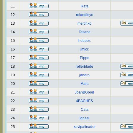
11
Rafa
12
rolandinyo
13
merchxp
14
Tatiana
15
hobbes
16
jmicc
17
Pippo
18
rollerblade
19
jandro
20
Marc
21
JoanBGood
22
4BACHES
23
Cata
24
Ignasi
25
xavipatinador