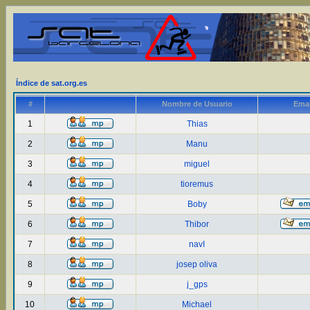
Índice de sat.org.es
#
Nombre de Usuario
Emai
1
Thias
2
Manu
3
miguel
4
tioremus
5
Boby
6
Thibor
7
navI
8
josep oliva
9
j_gps
10
Michael