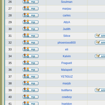
26
Soulman
27
marjau
28
carles
29
AtlzA
30
Judith
31
Silice
32
phoenixxx800
33
eli
34
Kalvin
35
Fraguell
36
Malapell
37
YETIGUZ
38
marpb
39
butifarra
40
cowboy
41
hseldon