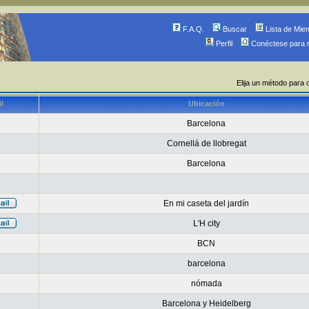
F.A.Q.
Buscar
Lista de Mie
Perfil
Conéctese para 
Elija un método para 
l
Ubicación
Barcelona
Cornellá de llobregat
Barcelona
En mi caseta del jardín
L'H city
BCN
barcelona
nómada
Barcelona y Heidelberg