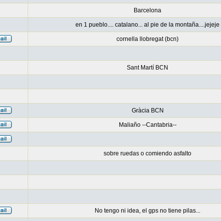
Barcelona
en 1 pueblo.... catalano... al pie de la montaña....jejeje
cornella llobregat (bcn)
Sant Martí BCN
Gràcia BCN
Maliaño --Cantabria--
sobre ruedas o comiendo asfalto
No tengo ni idea, el gps no tiene pilas...