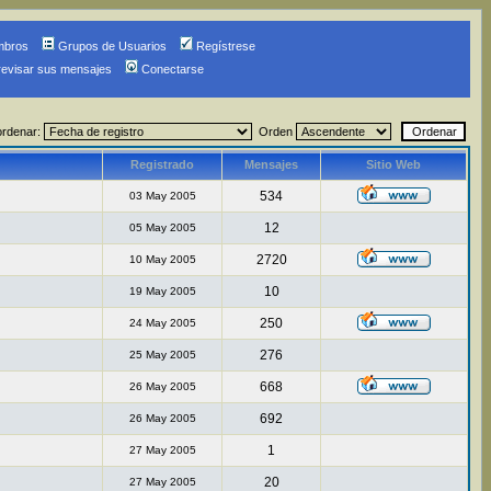
mbros
Grupos de Usuarios
Regístrese
revisar sus mensajes
Conectarse
ordenar:
Orden
Registrado
Mensajes
Sitio Web
534
03 May 2005
12
05 May 2005
2720
10 May 2005
10
19 May 2005
250
24 May 2005
276
25 May 2005
668
26 May 2005
692
26 May 2005
1
27 May 2005
20
27 May 2005