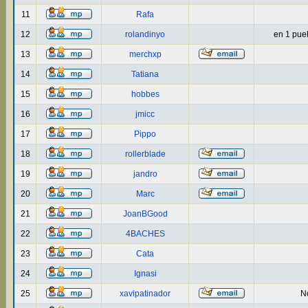
11
Rafa
12
rolandinyo
en 1 puebl
13
merchxp
14
Tatiana
15
hobbes
16
jmicc
17
Pippo
18
rollerblade
19
jandro
20
Marc
21
JoanBGood
22
4BACHES
23
Cata
24
Ignasi
25
xavipatinador
No