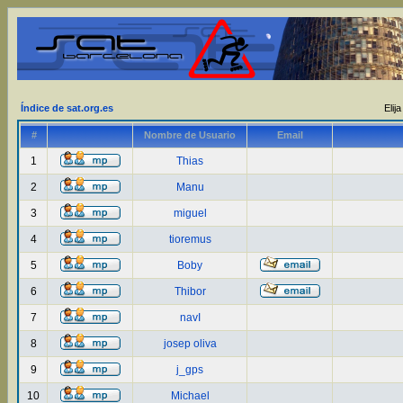
Índice de sat.org.es
Elij
#
Nombre de Usuario
Email
1
Thias
2
Manu
3
miguel
4
tioremus
5
Boby
6
Thibor
7
navI
8
josep oliva
9
j_gps
10
Michael