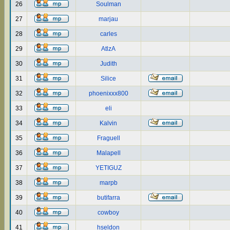
26
Soulman
27
marjau
28
carles
29
AtlzA
30
Judith
31
Silice
32
phoenixxx800
33
eli
34
Kalvin
35
Fraguell
36
Malapell
37
YETIGUZ
38
marpb
39
butifarra
40
cowboy
41
hseldon