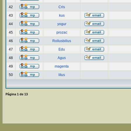
42
Cris
43
kus
44
yogur
45
prozac
46
Rollusbillus
47
Edu
48
Agus
49
magenta
50
litus
Página
1
de
13