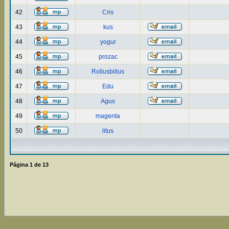
42
Cris
43
kus
44
yogur
45
prozac
46
Rollusbillus
47
Edu
48
Agus
49
magenta
50
litus
Página
1
de
13