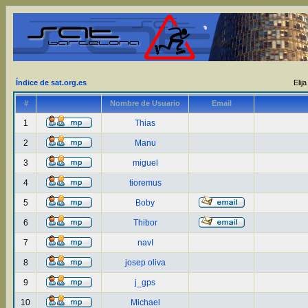
Índice de sat.org.es
Elij
#
Nombre de Usuario
Email
1
Thias
2
Manu
3
miguel
4
tioremus
5
Boby
6
Thibor
7
navI
8
josep oliva
9
j_gps
10
Michael