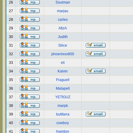
26
Soulman
27
marjau
28
carles
29
AtlzA
30
Judith
31
Silice
32
phoenixxx800
33
eli
34
Kalvin
35
Fraguell
36
Malapell
37
YETIGUZ
38
marpb
39
butifarra
40
cowboy
41
hseldon