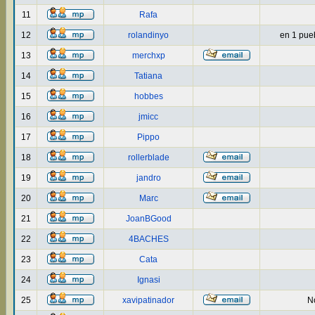
11
Rafa
12
rolandinyo
en 1 puebl
13
merchxp
14
Tatiana
15
hobbes
16
jmicc
17
Pippo
18
rollerblade
19
jandro
20
Marc
21
JoanBGood
22
4BACHES
23
Cata
24
Ignasi
25
xavipatinador
No