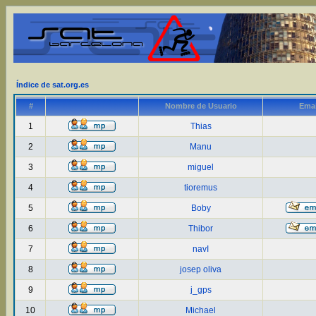
Índice de sat.org.es
#
Nombre de Usuario
Emai
1
Thias
2
Manu
3
miguel
4
tioremus
5
Boby
6
Thibor
7
navI
8
josep oliva
9
j_gps
10
Michael