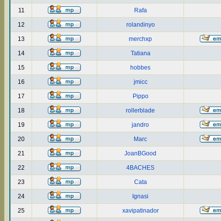
11
Rafa
12
rolandinyo
13
merchxp
14
Tatiana
15
hobbes
16
jmicc
17
Pippo
18
rollerblade
19
jandro
20
Marc
21
JoanBGood
22
4BACHES
23
Cata
24
Ignasi
25
xavipatinador