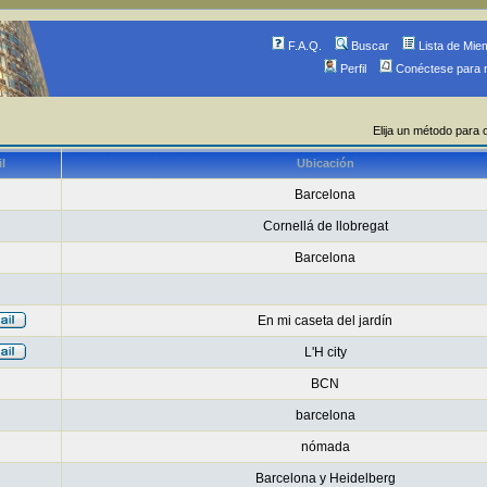
F.A.Q.
Buscar
Lista de Mie
Perfil
Conéctese para 
Elija un método para 
l
Ubicación
Barcelona
Cornellá de llobregat
Barcelona
En mi caseta del jardín
L'H city
BCN
barcelona
nómada
Barcelona y Heidelberg