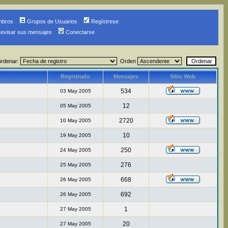
mbros
Grupos de Usuarios
Regístrese
revisar sus mensajes
Conectarse
ordenar:
Orden
Registrado
Mensajes
Sitio Web
534
03 May 2005
12
05 May 2005
2720
10 May 2005
10
19 May 2005
250
24 May 2005
276
25 May 2005
668
26 May 2005
692
26 May 2005
1
27 May 2005
20
27 May 2005