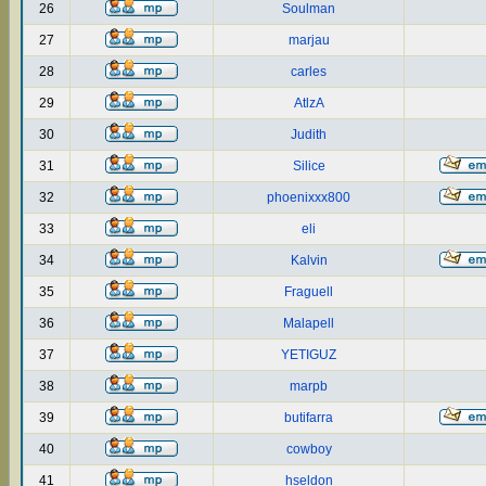
26
Soulman
27
marjau
28
carles
29
AtlzA
30
Judith
31
Silice
32
phoenixxx800
33
eli
34
Kalvin
35
Fraguell
36
Malapell
37
YETIGUZ
38
marpb
39
butifarra
40
cowboy
41
hseldon