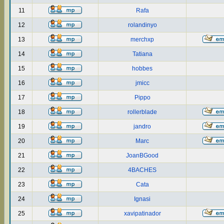
11
Rafa
12
rolandinyo
13
merchxp
14
Tatiana
15
hobbes
16
jmicc
17
Pippo
18
rollerblade
19
jandro
20
Marc
21
JoanBGood
22
4BACHES
23
Cata
24
Ignasi
25
xavipatinador