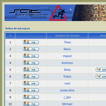
Índice de sat.org.es
#
Nombre de Usuario
Emai
1
Thias
2
Manu
3
miguel
4
tioremus
5
Boby
6
Thibor
7
navI
8
josep oliva
9
j_gps
10
Michael