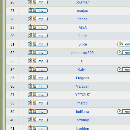
26
Soulman
27
marjau
28
carles
29
AtlzA
30
Judith
31
Silice
32
phoenixxx800
33
eli
34
Kalvin
35
Fraguell
36
Malapell
37
YETIGUZ
38
marpb
39
butifarra
40
cowboy
41
hseldon