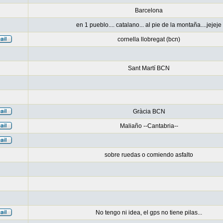
Barcelona
en 1 pueblo.... catalano... al pie de la montaña....jejeje
cornella llobregat (bcn)
Sant Martí BCN
Gràcia BCN
Maliaño --Cantabria--
sobre ruedas o comiendo asfalto
No tengo ni idea, el gps no tiene pilas...