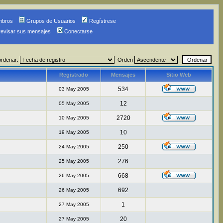
mbros
Grupos de Usuarios
Regístrese
revisar sus mensajes
Conectarse
ordenar:
Orden
Registrado
Mensajes
Sitio Web
534
03 May 2005
12
05 May 2005
2720
10 May 2005
10
19 May 2005
250
24 May 2005
276
25 May 2005
668
26 May 2005
692
26 May 2005
1
27 May 2005
20
27 May 2005