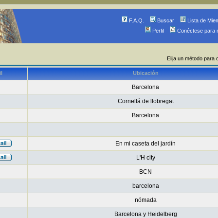
F.A.Q.
Buscar
Lista de Mie
Perfil
Conéctese para 
Elija un método para 
l
Ubicación
Barcelona
Cornellá de llobregat
Barcelona
En mi caseta del jardín
L'H city
BCN
barcelona
nómada
Barcelona y Heidelberg