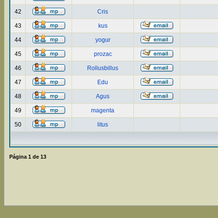
42
Cris
43
kus
44
yogur
45
prozac
46
Rollusbillus
47
Edu
48
Agus
49
magenta
50
litus
Página
1
de
13