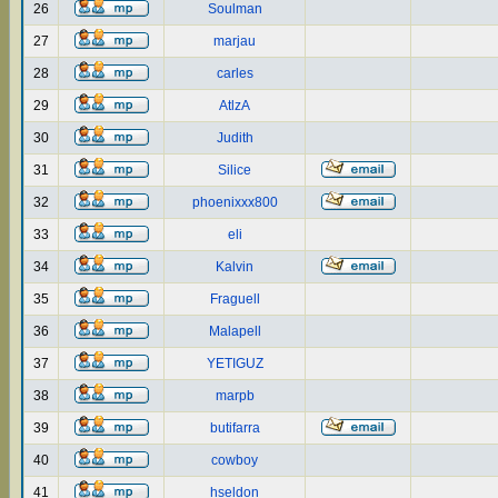
26
Soulman
27
marjau
28
carles
29
AtlzA
30
Judith
31
Silice
32
phoenixxx800
33
eli
34
Kalvin
35
Fraguell
36
Malapell
37
YETIGUZ
38
marpb
39
butifarra
40
cowboy
41
hseldon