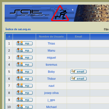
Índice de sat.org.es
Elij
#
Nombre de Usuario
Email
1
Thias
2
Manu
3
miguel
4
tioremus
5
Boby
6
Thibor
7
navI
8
josep oliva
9
j_gps
10
Michael