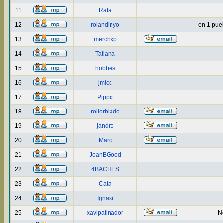
11
Rafa
12
rolandinyo
en 1 puebl
13
merchxp
14
Tatiana
15
hobbes
16
jmicc
17
Pippo
18
rollerblade
19
jandro
20
Marc
21
JoanBGood
22
4BACHES
23
Cata
24
Ignasi
25
xavipatinador
No