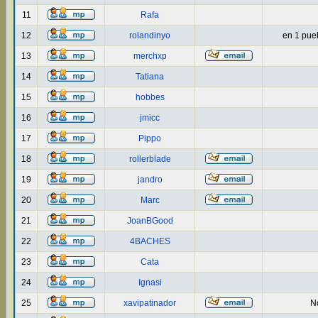
11
Rafa
12
rolandinyo
en 1 puebl
13
merchxp
14
Tatiana
15
hobbes
16
jmicc
17
Pippo
18
rollerblade
19
jandro
20
Marc
21
JoanBGood
22
4BACHES
23
Cata
24
Ignasi
25
xavipatinador
No