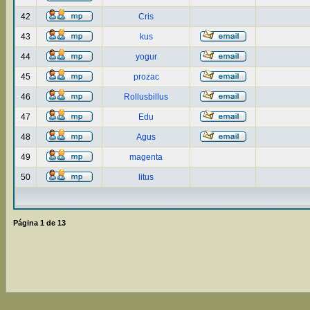
42
Cris
43
kus
44
yogur
45
prozac
46
Rollusbillus
47
Edu
48
Agus
49
magenta
50
litus
Página
1
de
13