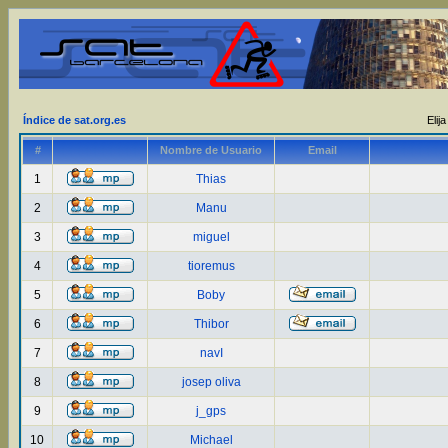
Índice de sat.org.es
Elij
#
Nombre de Usuario
Email
1
Thias
2
Manu
3
miguel
4
tioremus
5
Boby
6
Thibor
7
navI
8
josep oliva
9
j_gps
10
Michael