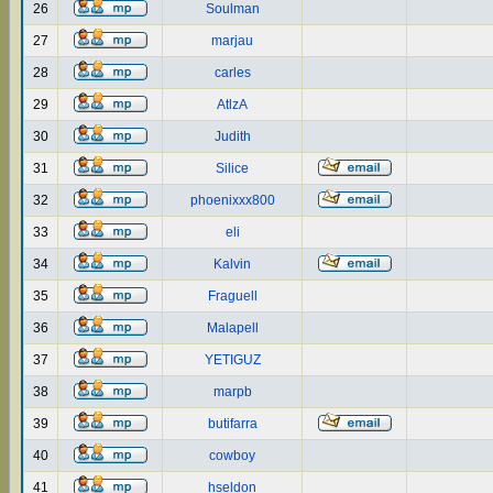
26
Soulman
27
marjau
28
carles
29
AtlzA
30
Judith
31
Silice
32
phoenixxx800
33
eli
34
Kalvin
35
Fraguell
36
Malapell
37
YETIGUZ
38
marpb
39
butifarra
40
cowboy
41
hseldon