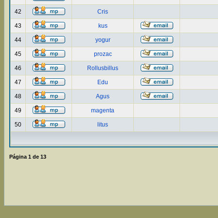
42
Cris
43
kus
44
yogur
45
prozac
46
Rollusbillus
47
Edu
48
Agus
49
magenta
50
litus
Página
1
de
13