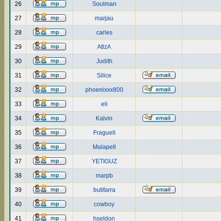
26
Soulman
27
marjau
28
carles
29
AtlzA
30
Judith
31
Silice
32
phoenixxx800
33
eli
34
Kalvin
35
Fraguell
36
Malapell
37
YETIGUZ
38
marpb
39
butifarra
40
cowboy
41
hseldon