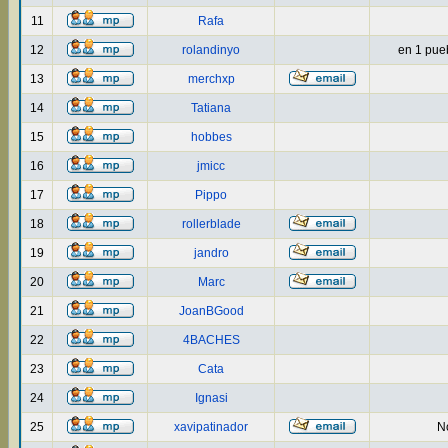
11
Rafa
12
rolandinyo
en 1 puebl
13
merchxp
14
Tatiana
15
hobbes
16
jmicc
17
Pippo
18
rollerblade
19
jandro
20
Marc
21
JoanBGood
22
4BACHES
23
Cata
24
Ignasi
25
xavipatinador
No