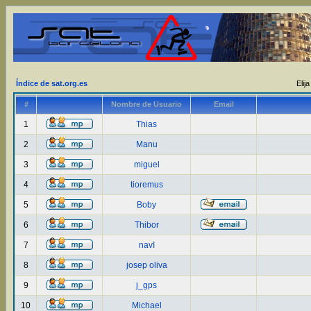
Índice de sat.org.es
Elij
#
Nombre de Usuario
Email
1
Thias
2
Manu
3
miguel
4
tioremus
5
Boby
6
Thibor
7
navI
8
josep oliva
9
j_gps
10
Michael