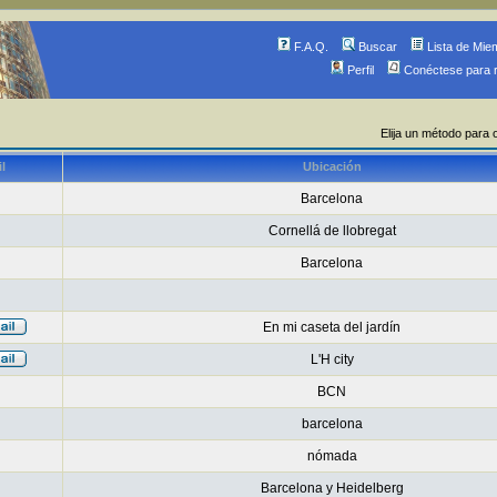
F.A.Q.
Buscar
Lista de Mie
Perfil
Conéctese para 
Elija un método para 
l
Ubicación
Barcelona
Cornellá de llobregat
Barcelona
En mi caseta del jardín
L'H city
BCN
barcelona
nómada
Barcelona y Heidelberg