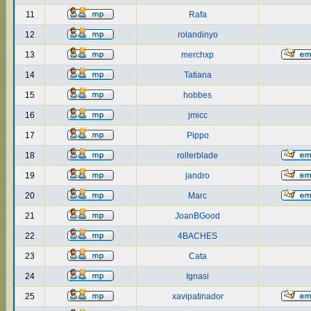
11
Rafa
12
rolandinyo
13
merchxp
14
Tatiana
15
hobbes
16
jmicc
17
Pippo
18
rollerblade
19
jandro
20
Marc
21
JoanBGood
22
4BACHES
23
Cata
24
Ignasi
25
xavipatinador