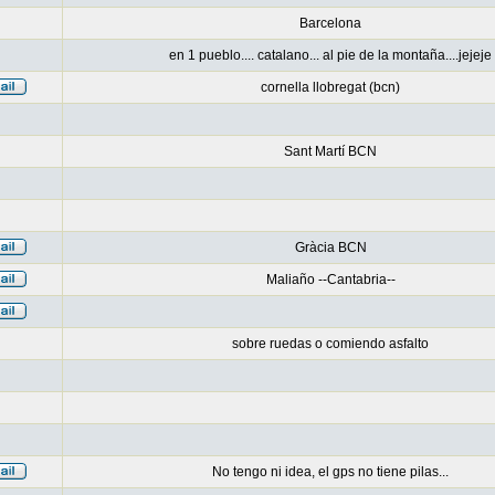
Barcelona
en 1 pueblo.... catalano... al pie de la montaña....jejeje
cornella llobregat (bcn)
Sant Martí BCN
Gràcia BCN
Maliaño --Cantabria--
sobre ruedas o comiendo asfalto
No tengo ni idea, el gps no tiene pilas...