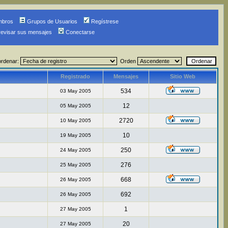
mbros
Grupos de Usuarios
Regístrese
revisar sus mensajes
Conectarse
ordenar:
Orden
Registrado
Mensajes
Sitio Web
534
03 May 2005
12
05 May 2005
2720
10 May 2005
10
19 May 2005
250
24 May 2005
276
25 May 2005
668
26 May 2005
692
26 May 2005
1
27 May 2005
20
27 May 2005