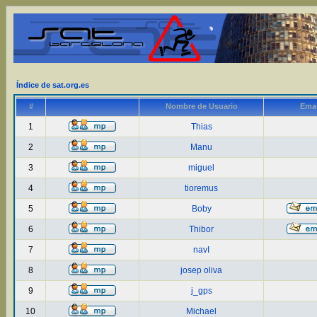
Índice de sat.org.es
#
Nombre de Usuario
Emai
1
Thias
2
Manu
3
miguel
4
tioremus
5
Boby
6
Thibor
7
navI
8
josep oliva
9
j_gps
10
Michael