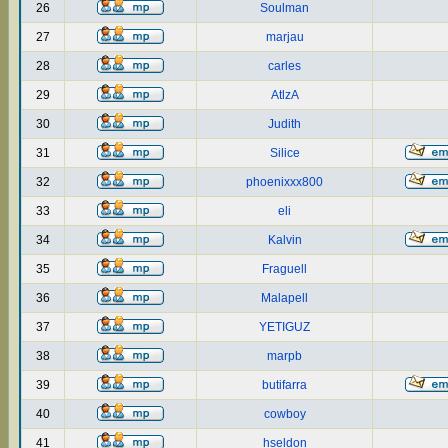
26
Soulman
27
marjau
28
carles
29
AtlzA
30
Judith
31
Silice
32
phoenixxx800
33
eli
34
Kalvin
35
Fraguell
36
Malapell
37
YETIGUZ
38
marpb
39
butifarra
40
cowboy
41
hseldon