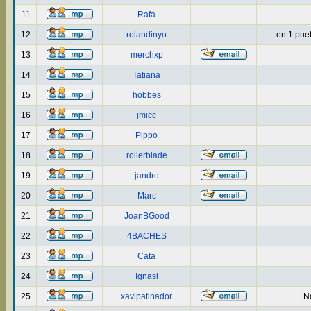
11
Rafa
12
rolandinyo
en 1 puebl
13
merchxp
14
Tatiana
15
hobbes
16
jmicc
17
Pippo
18
rollerblade
19
jandro
20
Marc
21
JoanBGood
22
4BACHES
23
Cata
24
Ignasi
25
xavipatinador
No