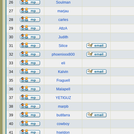
26
Soulman
27
marjau
28
carles
29
AtlzA
30
Judith
31
Silice
32
phoenixxx800
33
eli
34
Kalvin
35
Fraguell
36
Malapell
37
YETIGUZ
38
marpb
39
butifarra
40
cowboy
41
hseldon