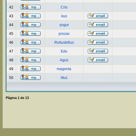
42
Cris
43
kus
44
yogur
45
prozac
46
Rollusbillus
47
Edu
48
Agus
49
magenta
50
litus
Página
1
de
13