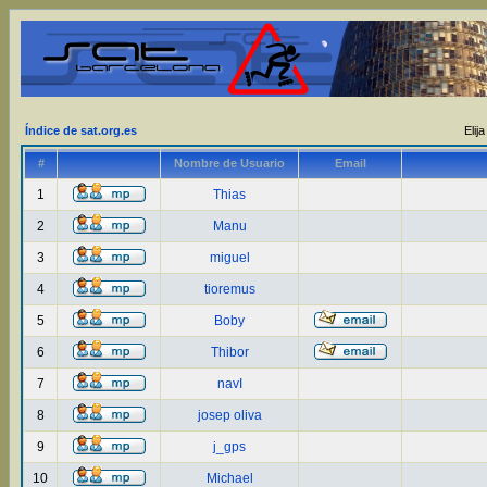
Índice de sat.org.es
Elij
#
Nombre de Usuario
Email
1
Thias
2
Manu
3
miguel
4
tioremus
5
Boby
6
Thibor
7
navI
8
josep oliva
9
j_gps
10
Michael