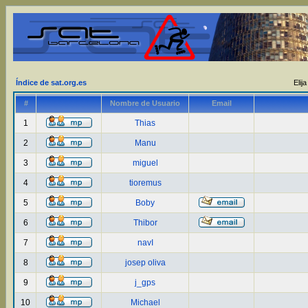
Índice de sat.org.es
Elij
#
Nombre de Usuario
Email
1
Thias
2
Manu
3
miguel
4
tioremus
5
Boby
6
Thibor
7
navI
8
josep oliva
9
j_gps
10
Michael