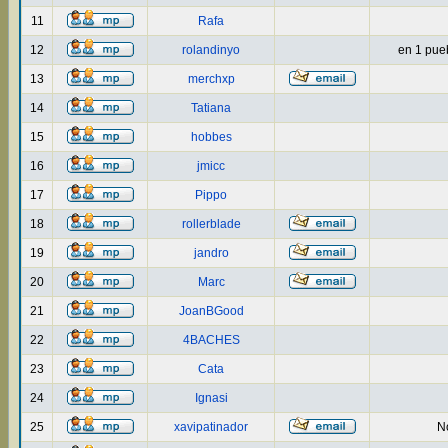
11
Rafa
12
rolandinyo
en 1 puebl
13
merchxp
14
Tatiana
15
hobbes
16
jmicc
17
Pippo
18
rollerblade
19
jandro
20
Marc
21
JoanBGood
22
4BACHES
23
Cata
24
Ignasi
25
xavipatinador
No