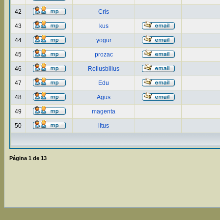
42
Cris
43
kus
44
yogur
45
prozac
46
Rollusbillus
47
Edu
48
Agus
49
magenta
50
litus
Página
1
de
13