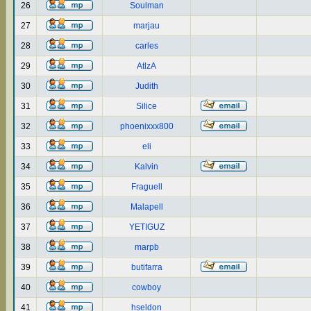
26
Soulman
27
marjau
28
carles
29
AtlzA
30
Judith
31
Silice
32
phoenixxx800
33
eli
34
Kalvin
35
Fraguell
36
Malapell
37
YETIGUZ
38
marpb
39
butifarra
40
cowboy
41
hseldon