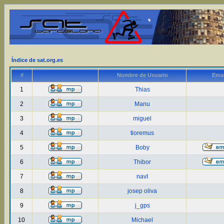
Índice de sat.org.es
#
Nombre de Usuario
Emai
1
Thias
2
Manu
3
miguel
4
tioremus
5
Boby
6
Thibor
7
navI
8
josep oliva
9
j_gps
10
Michael