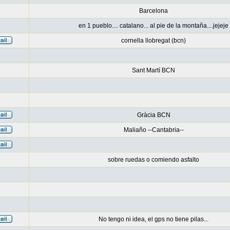
Barcelona
en 1 pueblo.... catalano... al pie de la montaña....jejeje
cornella llobregat (bcn)
Sant Martí BCN
Gràcia BCN
Maliaño --Cantabria--
sobre ruedas o comiendo asfalto
No tengo ni idea, el gps no tiene pilas...