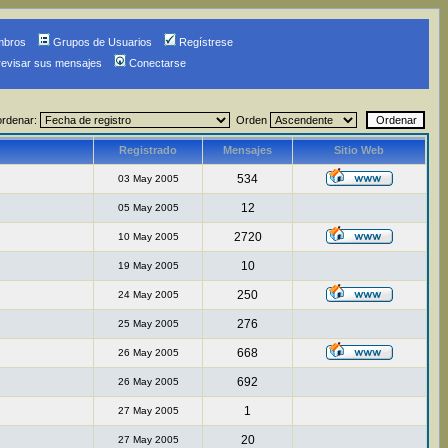
mbros
Grupos de Usuarios
Regístrese
revisar sus mensajes
Conectarse
ordenar:
Orden
Registrado
Mensajes
Sitio Web
534
03 May 2005
12
05 May 2005
2720
10 May 2005
10
19 May 2005
250
24 May 2005
276
25 May 2005
668
26 May 2005
692
26 May 2005
1
27 May 2005
20
27 May 2005