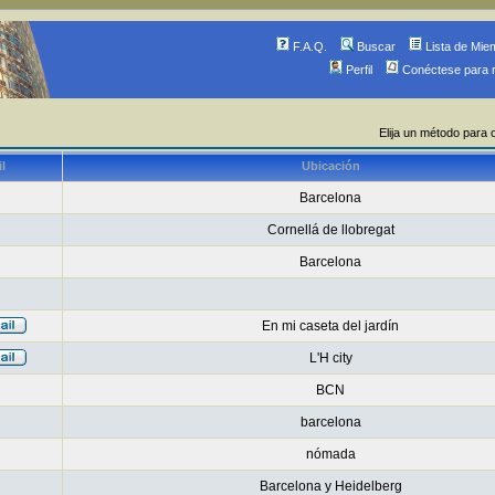
F.A.Q.
Buscar
Lista de Mie
Perfil
Conéctese para 
Elija un método para 
l
Ubicación
Barcelona
Cornellá de llobregat
Barcelona
En mi caseta del jardín
L'H city
BCN
barcelona
nómada
Barcelona y Heidelberg