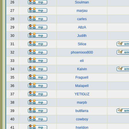
26
Soulman
27
marjau
28
carles
29
AtlzA
30
Judith
31
Silice
32
phoenixxx800
33
eli
34
Kalvin
35
Fraguell
36
Malapell
37
YETIGUZ
38
marpb
39
butifarra
40
cowboy
41
hseldon