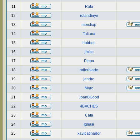
11
Rafa
12
rolandinyo
13
merchxp
14
Tatiana
15
hobbes
16
jmicc
17
Pippo
18
rollerblade
19
jandro
20
Marc
21
JoanBGood
22
4BACHES
23
Cata
24
Ignasi
25
xavipatinador