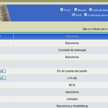
F.A.Q.
Buscar
Lista de Mie
Perfil
Conéctese para 
Elija un método para 
l
Ubicación
Barcelona
Cornellá de llobregat
Barcelona
En mi caseta del jardín
L'H city
BCN
barcelona
nómada
Barcelona y Heidelberg