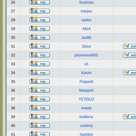
26
Soulman
27
marjau
28
carles
29
AtlzA
30
Judith
31
Silice
32
phoenixxx800
33
eli
34
Kalvin
35
Fraguell
36
Malapell
37
YETIGUZ
38
marpb
39
butifarra
40
cowboy
41
hseldon