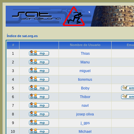
Índice de sat.org.es
#
Nombre de Usuario
Emai
1
Thias
2
Manu
3
miguel
4
tioremus
5
Boby
6
Thibor
7
navI
8
josep oliva
9
j_gps
10
Michael