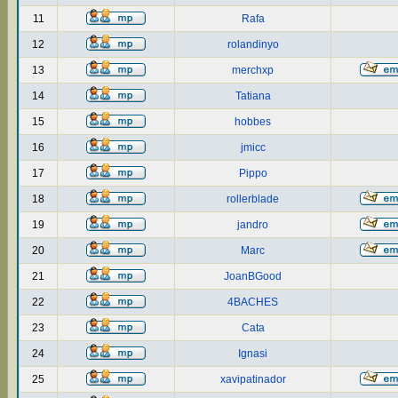
11
Rafa
12
rolandinyo
13
merchxp
14
Tatiana
15
hobbes
16
jmicc
17
Pippo
18
rollerblade
19
jandro
20
Marc
21
JoanBGood
22
4BACHES
23
Cata
24
Ignasi
25
xavipatinador