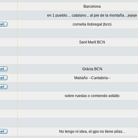
Barcelona
en 1 pueblo.... catalano... al pie de la montaña....jejeje
cornella llobregat (bcn)
Sant Martí BCN
Gràcia BCN
Maliaño --Cantabria--
sobre ruedas o comiendo asfalto
No tengo ni idea, el gps no tiene pilas...