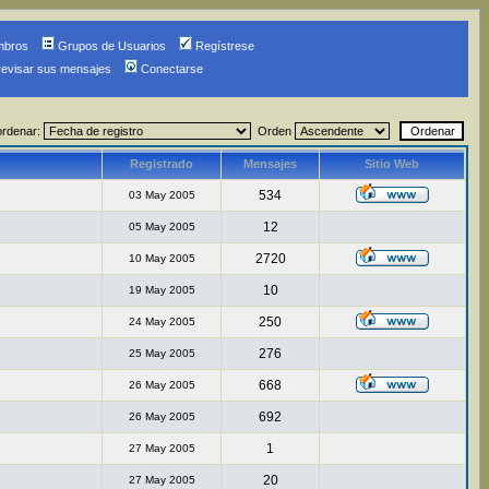
mbros
Grupos de Usuarios
Regístrese
revisar sus mensajes
Conectarse
ordenar:
Orden
Registrado
Mensajes
Sitio Web
534
03 May 2005
12
05 May 2005
2720
10 May 2005
10
19 May 2005
250
24 May 2005
276
25 May 2005
668
26 May 2005
692
26 May 2005
1
27 May 2005
20
27 May 2005