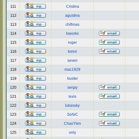
111
Cristina
112
agustina
113
chiflmas
114
tvworks
115
roger
116
tonivi
117
seven
118
mac1929
119
buster
120
sergiy
121
lexis
122
lukassky
123
SoNiC
124
ChaoYien
125
only