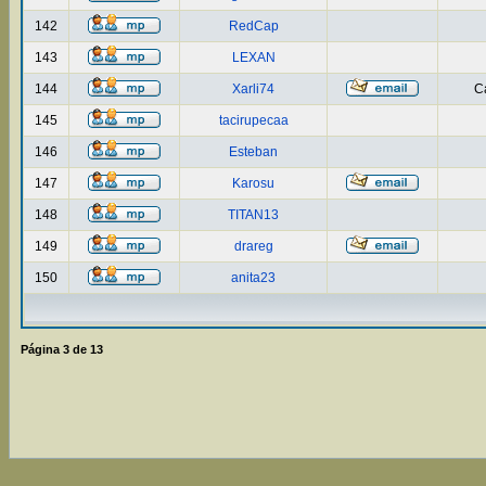
142
RedCap
143
LEXAN
144
Xarli74
Ca
145
tacirupecaa
146
Esteban
147
Karosu
148
TITAN13
149
drareg
150
anita23
Página
3
de
13