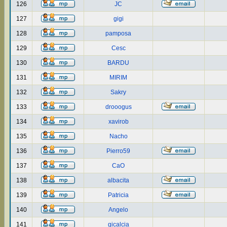
126
JC
127
gigi
128
pamposa
129
Cesc
130
BARDU
131
MIRIM
132
Sakry
133
drooogus
134
xavirob
135
Nacho
136
Pierro59
137
CaO
138
albacita
139
Patricia
140
Angelo
141
gicalcia