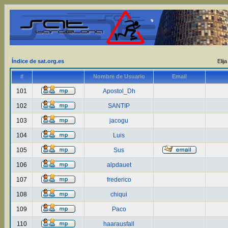
Índice de sat.org.es
Elij
#
Nombre de Usuario
Email
101
Apostol_Dh
102
SANTIP
103
jacogu
104
Luis
105
Sus
106
alpdauet
107
frederico
108
chiqui
109
Paco
110
haarausfall