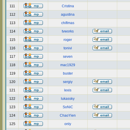
111
Cristina
112
agustina
113
chiflmas
114
tvworks
115
roger
116
tonivi
117
seven
118
mac1929
119
buster
120
sergiy
121
lexis
122
lukassky
123
SoNiC
124
ChaoYien
125
only