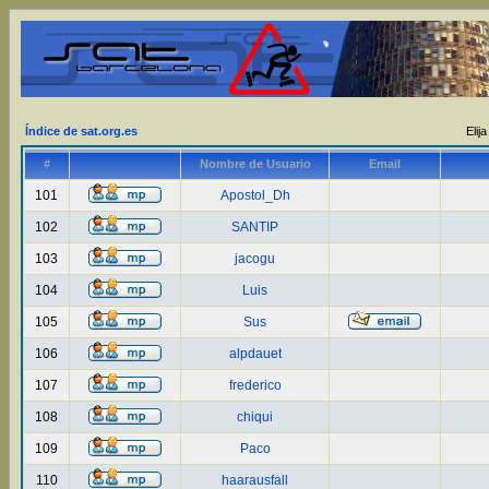
Índice de sat.org.es
Elij
#
Nombre de Usuario
Email
101
Apostol_Dh
102
SANTIP
103
jacogu
104
Luis
105
Sus
106
alpdauet
107
frederico
108
chiqui
109
Paco
110
haarausfall