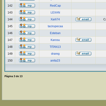
142
RedCap
143
LEXAN
144
Xarli74
Ca
145
tacirupecaa
146
Esteban
147
Karosu
148
TITAN13
149
drareg
150
anita23
Página
3
de
13