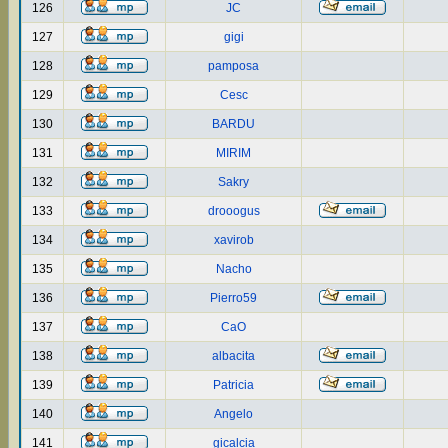
126
JC
127
gigi
128
pamposa
129
Cesc
130
BARDU
131
MIRIM
132
Sakry
133
drooogus
134
xavirob
135
Nacho
136
Pierro59
137
CaO
138
albacita
139
Patricia
140
Angelo
141
gicalcia