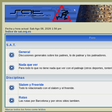
Fecha y hora actual: Sab Ago 08, 2026 1:56 pm
Índice de sat.org.es
Foro
S.A.T.
General
Discusiones generales sobre los patines, lo de patinar y los patinadores.
Nada que ver
Para todo lo que no tiene nada que ver con el patinaje (otros deportes, tonter
Disciplinas
Slalom y Freeride
Todo lo relacionado con el slalom y el freeride.
Rutas
Las rutas por Barcelona y por otros sitios tambien.
Marcar todos los foros como leídos