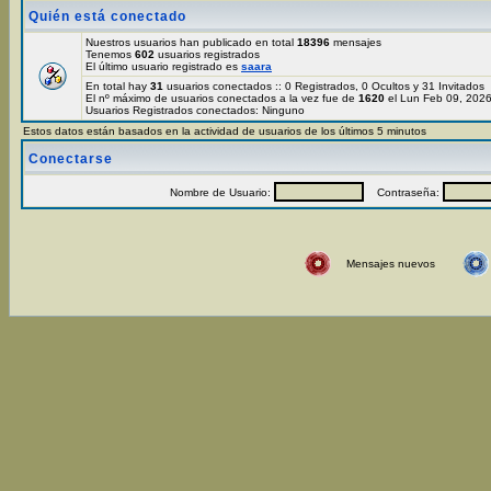
Quién está conectado
Nuestros usuarios han publicado en total
18396
mensajes
Tenemos
602
usuarios registrados
El último usuario registrado es
saara
En total hay
31
usuarios conectados :: 0 Registrados, 0 Ocultos y 31 Invitados
El nº máximo de usuarios conectados a la vez fue de
1620
el Lun Feb 09, 202
Usuarios Registrados conectados: Ninguno
Estos datos están basados en la actividad de usuarios de los últimos 5 minutos
Conectarse
Nombre de Usuario:
Contraseña:
Mensajes nuevos