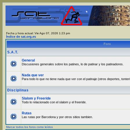
Fecha y hora actual: Vie Ago 07, 2026 1:23 pm
Índice de sat.org.es
Foro
S.A.T.
General
Discusiones generales sobre los patines, lo de patinar y los patinadores.
Nada que ver
Para todo lo que no tiene nada que ver con el patinaje (otros deportes, tonter
Disciplinas
Slalom y Freeride
Todo lo relacionado con el slalom y el freeride.
Rutas
Las rutas por Barcelona y por otros sitios tambien.
Marcar todos los foros como leídos