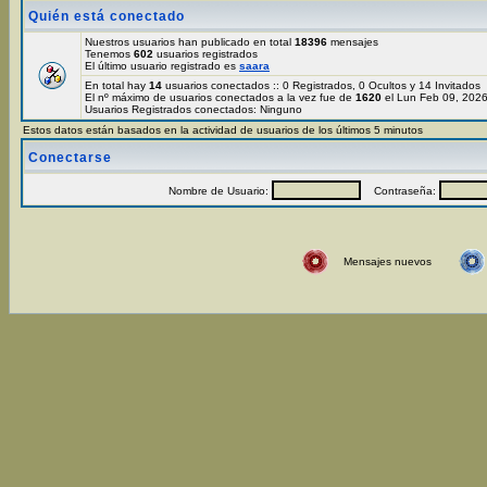
Quién está conectado
Nuestros usuarios han publicado en total
18396
mensajes
Tenemos
602
usuarios registrados
El último usuario registrado es
saara
En total hay
14
usuarios conectados :: 0 Registrados, 0 Ocultos y 14 Invitados
El nº máximo de usuarios conectados a la vez fue de
1620
el Lun Feb 09, 202
Usuarios Registrados conectados: Ninguno
Estos datos están basados en la actividad de usuarios de los últimos 5 minutos
Conectarse
Nombre de Usuario:
Contraseña:
Mensajes nuevos